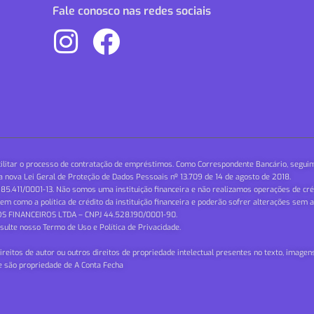
Fale conosco nas redes sociais
ilitar o processo de contratação de empréstimos. Como Correspondente Bancário, seguim
 nova Lei Geral de Proteção de Dados Pessoais nº 13.709 de 14 de agosto de 2018.
85.411/0001-13. Não somos uma instituição financeira e não realizamos operações de cré
 como a política de crédito da instituição financeira e poderão sofrer alterações sem a
S FINANCEIROS LTDA – CNPJ 44.528.190/0001-90.
ulte nosso Termo de Uso e Política de Privacidade.
direitos de autor ou outros direitos de propriedade intelectual presentes no texto, image
e são propriedade de A Conta Fecha