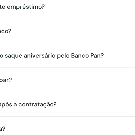
ste empréstimo?
nco?
o saque aniversário pelo Banco Pan?
par?
após a contratação?
a?