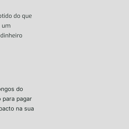
btido do que
m um
 dinheiro
ongos do
o para pagar
pacto na sua