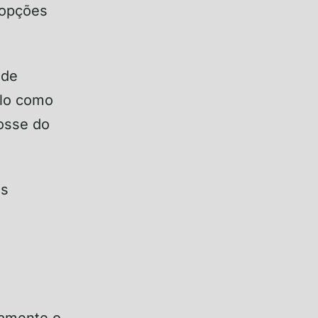
 opções
 de
ulo como
posse do
as
tamente o