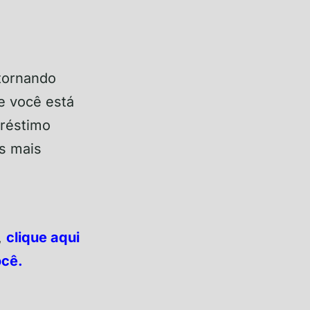
 tornando
se você está
préstimo
s mais
,
clique aqui
ocê.