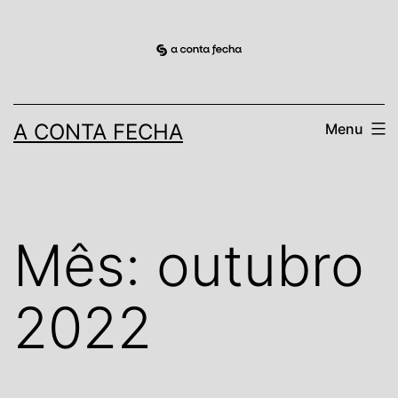
Pular
para
o
conteúdo
A CONTA FECHA
Menu
Mês:
outubro
2022