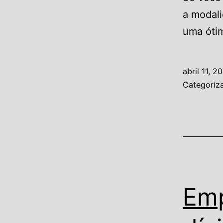
a modal
uma ótim
abril 11, 2
Categori
Emp