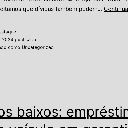
editamos que dívidas também podem…
Continua
estaque
, 2024
publicado
zado como
Uncategorized
os baixos: emprést