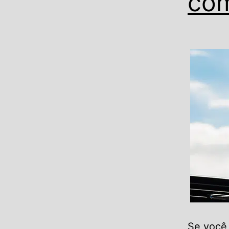
com
Se você 