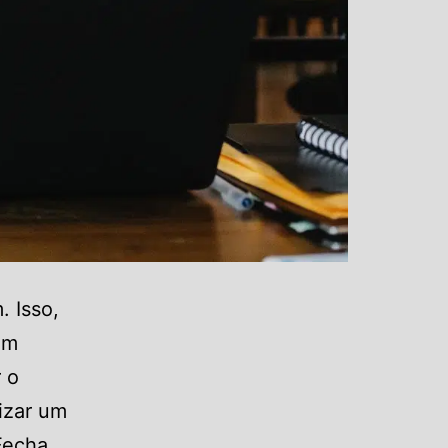
 Isso,
em
 o
izar um
Fecha,