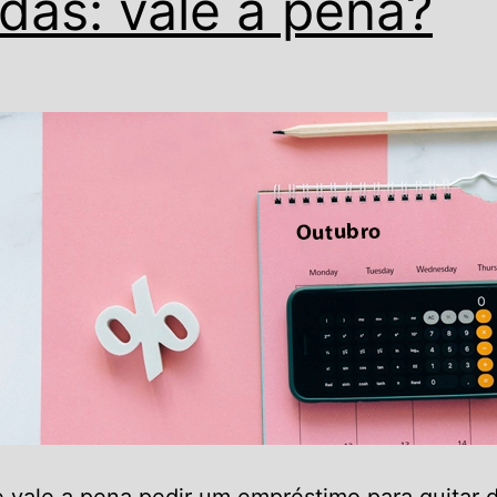
idas: vale a pena?
 vale a pena pedir um empréstimo para quitar d