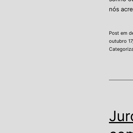
nós acr
Post em d
outubro 17
Categori
Jur