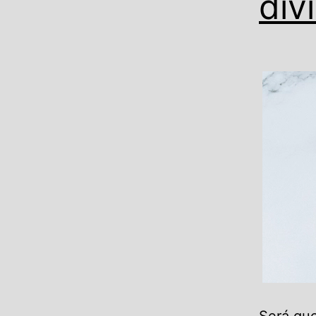
dív
Será que