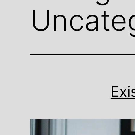
Uncate
Exi