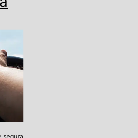
ia
e segura,