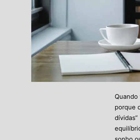
Quando f
porque 
dívidas”
equilíbr
sonho ou