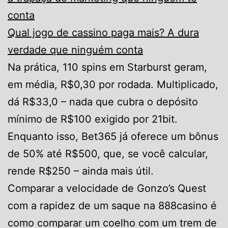
conta
Qual jogo de cassino paga mais? A dura
verdade que ninguém conta
Na prática, 110 spins em Starburst geram,
em média, R$0,30 por rodada. Multiplicado,
dá R$33,0 – nada que cubra o depósito
mínimo de R$100 exigido por 21bit.
Enquanto isso, Bet365 já oferece um bônus
de 50% até R$500, que, se você calcular,
rende R$250 – ainda mais útil.
Comparar a velocidade de Gonzo’s Quest
com a rapidez de um saque na 888casino é
como comparar um coelho com um trem de