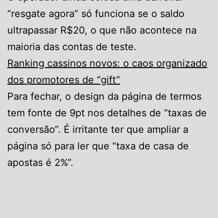
“resgate agora” só funciona se o saldo
ultrapassar R$20, o que não acontece na
maioria das contas de teste.
Ranking cassinos novos: o caos organizado
dos promotores de “gift”
Para fechar, o design da página de termos
tem fonte de 9pt nos detalhes de “taxas de
conversão”. É irritante ter que ampliar a
página só para ler que “taxa de casa de
apostas é 2%”.