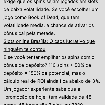
exige que os spins sejam jogados em slots
de baixa volatilidade. Se você escolher um
jogo como Book of Dead, que tem
volatilidade média, a chance de ativar os
bônus cai pela metade.
Slots online Brasília: O caos lucrativo que
ninguém te contou
E se você tentar empilhar os spins com o
bônus de depósito? 110 spins + 50% de
depósito = 150% de potencial, mas o
cálculo real de ROI ainda fica abaixo de 3%.
Um jogador experiente sabe que a
“promoção de hoje” tem validade de 48