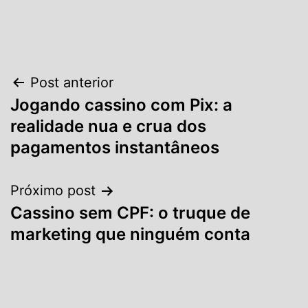
Navegação
Post anterior
Jogando cassino com Pix: a
de
realidade nua e crua dos
Post
pagamentos instantâneos
Próximo post
Cassino sem CPF: o truque de
marketing que ninguém conta