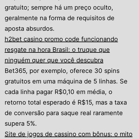
gratuito; sempre há um preço oculto,
geralmente na forma de requisitos de
aposta absurdos.
h2bet casino promo code funcionando
resgate na hora Brasil: o truque que
ninguém quer que você descubra
Bet365, por exemplo, oferece 30 spins
gratuitos em uma máquina de 5 linhas. Se
cada linha pagar R$0,10 em média, o
retorno total esperado é R$15, mas a taxa
de conversão para saque real raramente
supera 5%.
Site de jogos de cassino com bônus: o mito