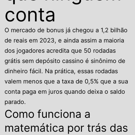
conta
O mercado de bonus já chegou a 1,2 bilhão
de reais em 2023, e ainda assim a maioria
dos jogadores acredita que 50 rodadas
grátis sem depósito cassino é sinônimo de
dinheiro fácil. Na prática, essas rodadas
valem menos que a taxa de 0,5% que a sua
conta paga em juros quando deixa o saldo
parado.
Como funciona a
matemática por trás das