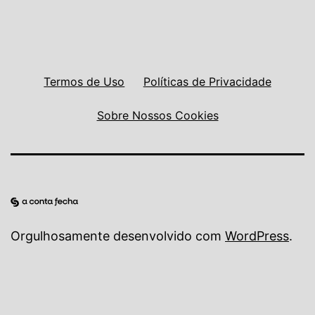
Termos de Uso
Políticas de Privacidade
Sobre Nossos Cookies
Orgulhosamente desenvolvido com
WordPress
.