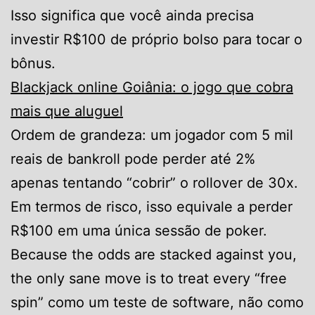
Isso significa que você ainda precisa
investir R$100 de próprio bolso para tocar o
bônus.
Blackjack online Goiânia: o jogo que cobra
mais que aluguel
Ordem de grandeza: um jogador com 5 mil
reais de bankroll pode perder até 2%
apenas tentando “cobrir” o rollover de 30x.
Em termos de risco, isso equivale a perder
R$100 em uma única sessão de poker.
Because the odds are stacked against you,
the only sane move is to treat every “free
spin” como um teste de software, não como