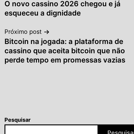
O novo cassino 2026 chegou e já
de
esqueceu a dignidade
Post
Próximo post
Bitcoin na jogada: a plataforma de
cassino que aceita bitcoin que não
perde tempo em promessas vazias
Pesquisar
Pesquisa