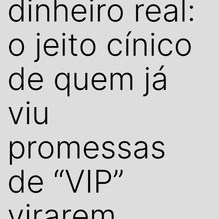
dinheiro real:
o jeito cínico
de quem já
viu
promessas
de “VIP”
virarem