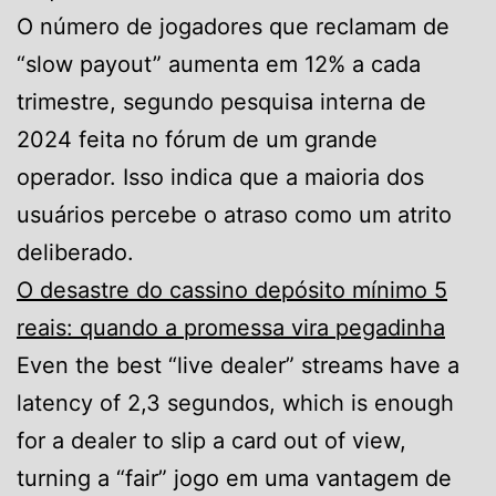
O número de jogadores que reclamam de
“slow payout” aumenta em 12% a cada
trimestre, segundo pesquisa interna de
2024 feita no fórum de um grande
operador. Isso indica que a maioria dos
usuários percebe o atraso como um atrito
deliberado.
O desastre do cassino depósito mínimo 5
reais: quando a promessa vira pegadinha
Even the best “live dealer” streams have a
latency of 2,3 segundos, which is enough
for a dealer to slip a card out of view,
turning a “fair” jogo em uma vantagem de