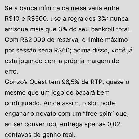
Se a banca mínima da mesa varia entre
R$10 e R$500, use a regra dos 3%: nunca
arrisque mais que 3% do seu bankroll total.
Com R$2 000 de reserva, o limite máximo
por sessão seria R$60; acima disso, você já
está jogando com a própria margem de
erro.
Gonzo’s Quest tem 96,5% de RTP, quase o
mesmo que um jogo de bacará bem
configurado. Ainda assim, o slot pode
enganar o novato com um “free spin” que,
ao ser convertido, entrega apenas 0,02
centavos de ganho real.