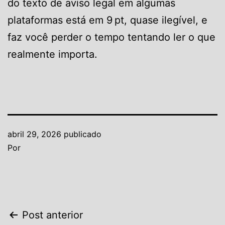
do texto de aviso legal em algumas
plataformas está em 9 pt, quase ilegível, e
faz você perder o tempo tentando ler o que
realmente importa.
abril 29, 2026
publicado
Por
Navegação
Post anterior