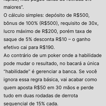
maiores”.
O cálculo simples: depósito de R$500,
bônus de 100% (R$500), requisito de 30x,
lucro máximo de R$200, porém taxa de
saque de 5% desconta R$10 – o ganho
efetivo cai para R$190.
Ao contrário de um poker onde a habilidade
pode mudar o resultado, no bacará a única
“habilidade” é gerenciar a banca. Se você
ignora essa regra básica, vai acabar como
quem aposta R$50 em 30 mãos e perde
tudo em duas rodadas de derrota
sequencial de 15% cada.