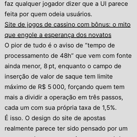
faz qualquer jogador dizer que a UI parece
feita por quem odeia usuários.
Site de jogos de cassino com bônus: o mito
que engole a esperança dos novatos
O pior de tudo é o aviso de “tempo de
processamento de 48h” que vem com fonte
ainda menor, 8 pt, enquanto o campo de
inserção de valor de saque tem limite
máximo de R$ 5 000, forçando quem tem
mais a dividir a operação em três passos,
cada um com sua própria taxa de 1,5%.
É isso. O design do site de apostas
realmente parece ter sido pensado por um