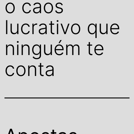
o caos
lucrativo que
ninguém te
conta