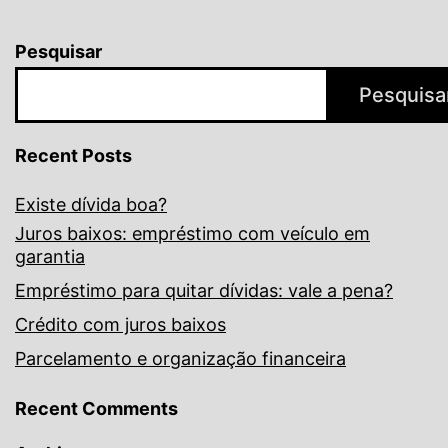
Pesquisar
Pesquisa
Recent Posts
Existe dívida boa?
Juros baixos: empréstimo com veículo em
garantia
Empréstimo para quitar dívidas: vale a pena?
Crédito com juros baixos
Parcelamento e organização financeira
Recent Comments