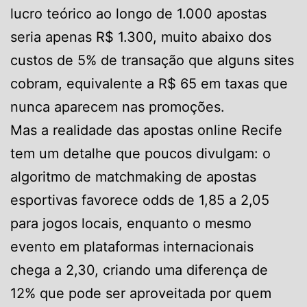
lucro teórico ao longo de 1.000 apostas
seria apenas R$ 1.300, muito abaixo dos
custos de 5% de transação que alguns sites
cobram, equivalente a R$ 65 em taxas que
nunca aparecem nas promoções.
Mas a realidade das apostas online Recife
tem um detalhe que poucos divulgam: o
algoritmo de matchmaking de apostas
esportivas favorece odds de 1,85 a 2,05
para jogos locais, enquanto o mesmo
evento em plataformas internacionais
chega a 2,30, criando uma diferença de
12% que pode ser aproveitada por quem