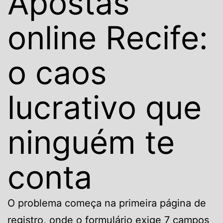
Apostas
online Recife:
o caos
lucrativo que
ninguém te
conta
O problema começa na primeira página de
registro, onde o formulário exige 7 campos