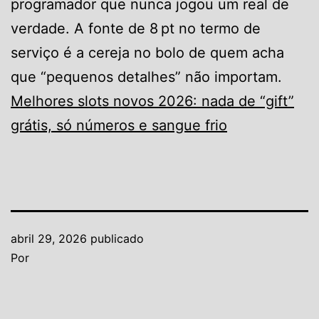
programador que nunca jogou um real de
verdade. A fonte de 8 pt no termo de
serviço é a cereja no bolo de quem acha
que “pequenos detalhes” não importam.
Melhores slots novos 2026: nada de “gift”
grátis, só números e sangue frio
abril 29, 2026
publicado
Por