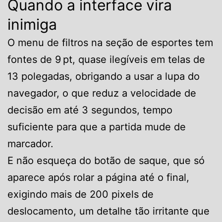
Quando a interface vira
inimiga
O menu de filtros na seção de esportes tem
fontes de 9 pt, quase ilegíveis em telas de
13 polegadas, obrigando a usar a lupa do
navegador, o que reduz a velocidade de
decisão em até 3 segundos, tempo
suficiente para que a partida mude de
marcador.
E não esqueça do botão de saque, que só
aparece após rolar a página até o final,
exigindo mais de 200 pixels de
deslocamento, um detalhe tão irritante que