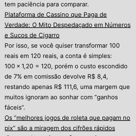
tem paciência para comparar.
Plataforma de Cassino que Paga de
Verdade: O Mito Despedaçado em Números
e Sucos de Cigarro
Por isso, se você quiser transformar 100
reais em 120 reais, a conta é simples:
100 × 1,20 = 120, porém o custo escondido
de 7% em comissão devolve R$ 8,4,
restando apenas R$ 111,6, uma margem que
muitos ignoram ao sonhar com “ganhos
fáceis”.
Os “melhores jogos de roleta que pagam no
pix” são a miragem dos cifrões rápidos