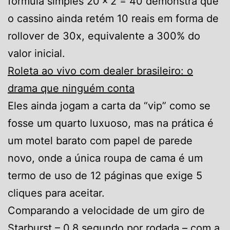
fórmula simples 20 × 2 = 40 demonstra que
o cassino ainda retém 10 reais em forma de
rollover de 30x, equivalente a 300% do
valor inicial.
Roleta ao vivo com dealer brasileiro: o
drama que ninguém conta
Eles ainda jogam a carta da “vip” como se
fosse um quarto luxuoso, mas na prática é
um motel barato com papel de parede
novo, onde a única roupa de cama é um
termo de uso de 12 páginas que exige 5
cliques para aceitar.
Comparando a velocidade de um giro de
Starburst – 0,8 segundo por rodada – com a