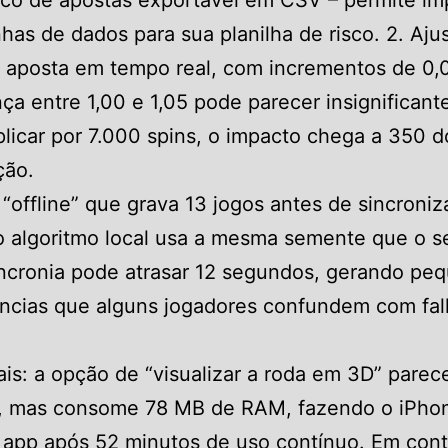
rico de apostas exportável em CSV – permite im
nhas de dados para sua planilha de risco. 2. Aju
e aposta em tempo real, com incrementos de 0,0
nça entre 1,00 e 1,05 pode parecer insignificant
plicar por 7.000 spins, o impacto chega a 350 d
ção.
“offline” que grava 13 jogos antes de sincroniz
o algoritmo local usa a mesma semente que o se
ncronia pode atrasar 12 segundos, gerando pe
âncias que alguns jogadores confundem com fal
is: a opção de “visualizar a roda em 3D” parec
ta, mas consome 78 MB de RAM, fazendo o iPhon
 app após 52 minutos de uso contínuo. Em cont