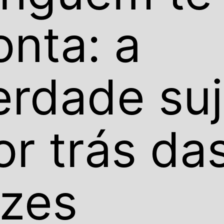
onta: a
erdade su
or trás da
uzes