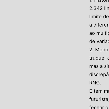
1. Histó
2.342 li
limite d
a difere
ao multi
de varia
2. Modo 
truque: 
mas a si
discrep
RNG.
E tem ma
futuris
fechar o