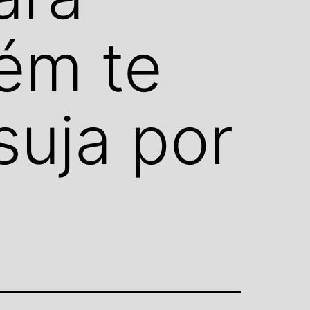
ém te
suja por