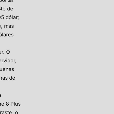
portar
ste de
5 dólar;
e, mas
ólares
ar. O
rvidor,
quenas
has de
e
e 8 Plus
raste, o