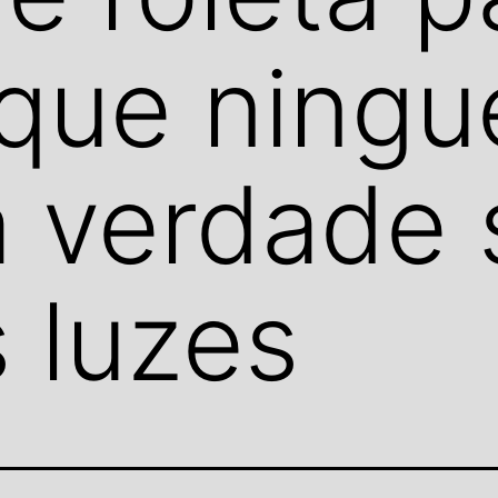
que ningu
a verdade 
s luzes