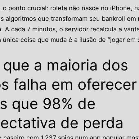
, o ponto crucial: roleta não nasce no iPhone, 
os algoritmos que transformam seu bankroll em
. A cada 7 minutos, o servidor recalcula a van
a única coisa que muda é a ilusão de “jogar em
 que a maioria dos
s falha em oferecer
s que 98% de
ectativa de perda
 caseiro com 1.237 spins num app popular mos