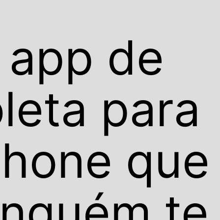
 app de
oleta para
Phone que
inguém te