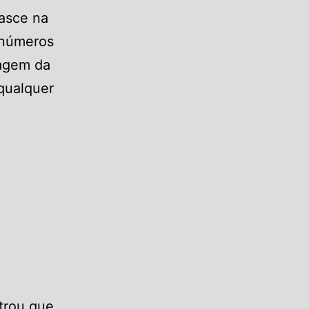
nasce na
 números
tagem da
 qualquer
trou que