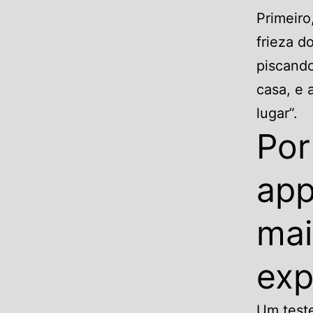
Primeiro
frieza d
piscando
casa, e 
lugar”.
Por
app
mai
exp
Um teste