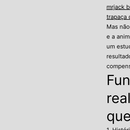
mrjack b
trapaça
Mas não 
e a anim
um estud
resultad
compensa
Fun
rea
que