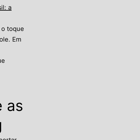
l: a
 o toque
ole. Em
ue
e as
g