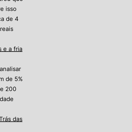
e isso
ça de 4
reais
e a fria
nalisar
om de 5%
de 200
idade
Trás das