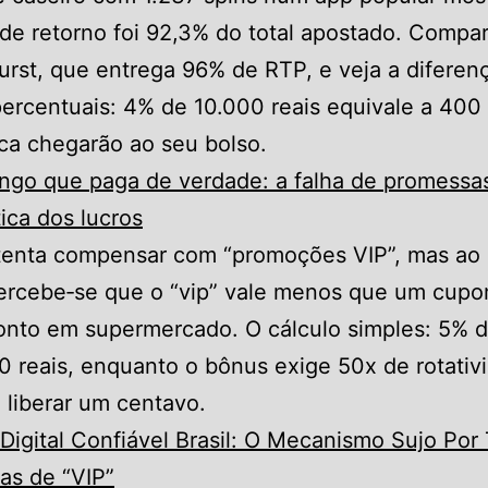
de retorno foi 92,3% do total apostado. Compar
urst, que entrega 96% de RTP, e veja a diferen
ercentuais: 4% de 10.000 reais equivale a 400 
ca chegarão ao seu bolso.
ngo que paga de verdade: a falha de promessas 
ca dos lucros
tenta compensar com “promoções VIP”, mas ao a
ercebe‑se que o “vip” vale menos que um cup
onto em supermercado. O cálculo simples: 5% 
10 reais, enquanto o bônus exige 50x de rotativ
 liberar um centavo.
Digital Confiável Brasil: O Mecanismo Sujo Por 
as de “VIP”