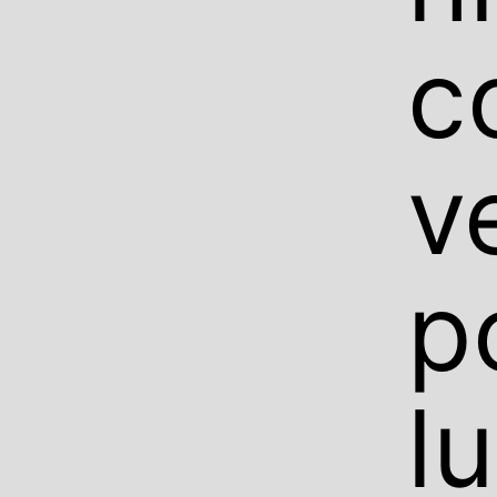
c
v
p
l