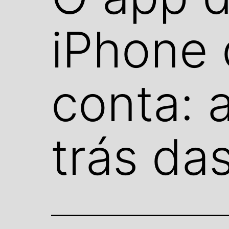
iPhone 
conta: 
trás da