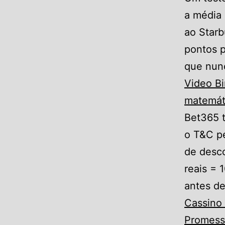
a média 
ao Starb
pontos p
que nun
Video Bi
matemáti
Bet365 
o T&C p
de desc
reais = 
antes de
Cassino 
Promess