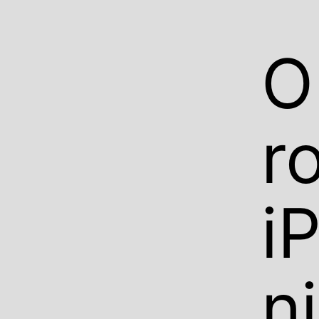
O
r
i
n