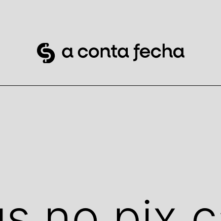
s no pix c