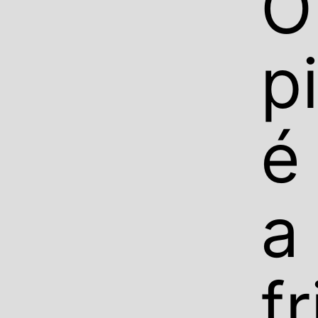
O
p
é
a
f