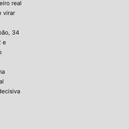
iro real
 virar
oão, 34
2 e
o
ma
al
decisiva