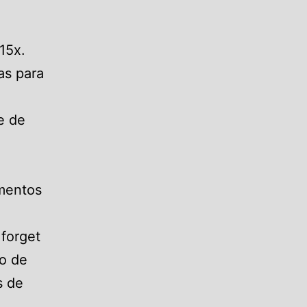
15x.
as para
e de
mentos
 forget
ão de
s de