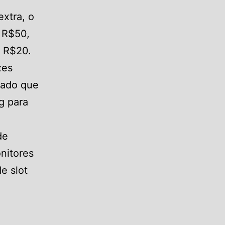
extra, o
e R$50,
a R$20.
zes
sado que
g para
de
nitores
e slot