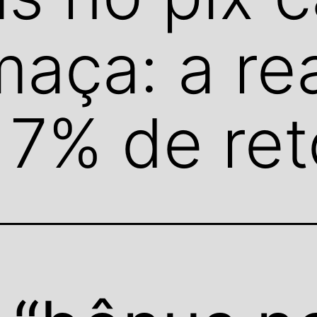
maça: a re
s 7% de re