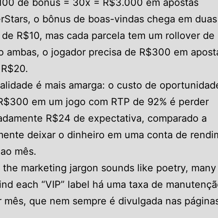
100 de bônus = 30x = R$3.000 em apostas
rStars, o bônus de boas-vindas chega em duas
 de R$10, mas cada parcela tem um rollover de 
o ambas, o jogador precisa de R$300 em apost
 R$20.
alidade é mais amarga: o custo de oportunidad
 R$300 em um jogo com RTP de 92% é perder
adamente R$24 de expectativa, comparado a
mente deixar o dinheiro em uma conta de rendi
 ao mês.
the marketing jargon sounds like poetry, many
ind each “VIP” label há uma taxa de manutenç
r mês, que nem sempre é divulgada nas página