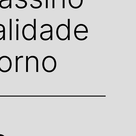
alidade
torno