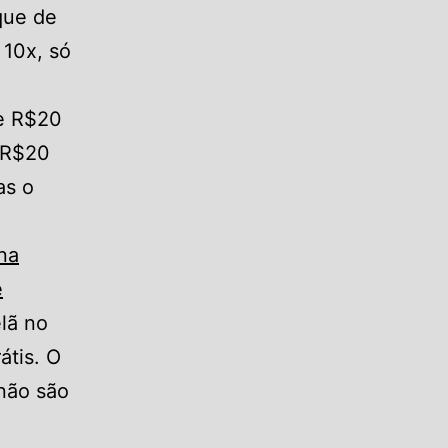
que de
 10x, só
de R$20
e R$20
as o
na
e
elã no
átis. O
 não são