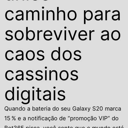
caminho para
sobreviver ao
caos dos
cassinos
digitais
Quando a bateria do seu Galaxy S20 marca
15 % e a notificação de “promoção VIP” do