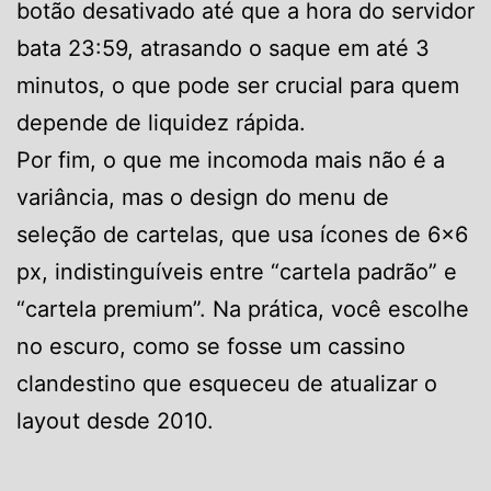
botão desativado até que a hora do servidor
bata 23:59, atrasando o saque em até 3
minutos, o que pode ser crucial para quem
depende de liquidez rápida.
Por fim, o que me incomoda mais não é a
variância, mas o design do menu de
seleção de cartelas, que usa ícones de 6×6
px, indistinguíveis entre “cartela padrão” e
“cartela premium”. Na prática, você escolhe
no escuro, como se fosse um cassino
clandestino que esqueceu de atualizar o
layout desde 2010.