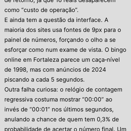
de retorno, já que 16 reais desaparecem
como “custo de operação”.
E ainda tem a questão da interface. A
maioria dos sites usa fontes de 9px para o
painel de números, forçando o olho a se
esforçar como num exame de vista. O bingo
online em Fortaleza parece um caça‑nível
de 1998, mas com anúncios de 2024
piscando a cada 5 segundos.
Outra falha curiosa: o relógio de contagem
regressiva costuma mostrar “00:00” ao
invés de “00:01” nos últimos segundos,
anulando a chance de quem tem 0,3% de
probabilidade de acertar o número final. Um