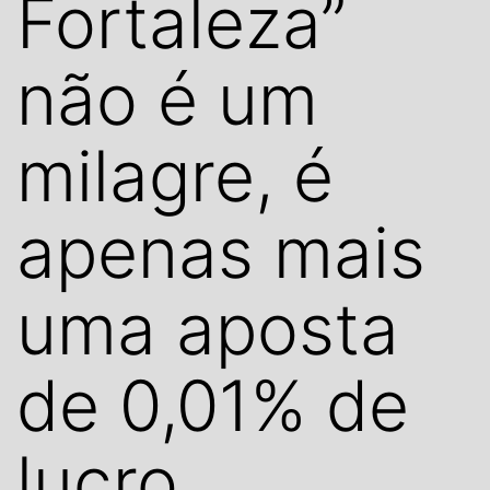
Fortaleza”
não é um
milagre, é
apenas mais
uma aposta
de 0,01% de
lucro