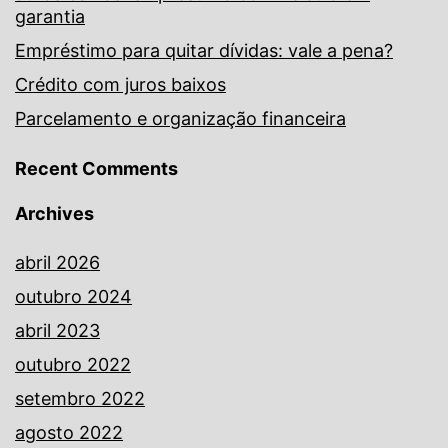
garantia
Empréstimo para quitar dívidas: vale a pena?
Crédito com juros baixos
Parcelamento e organização financeira
Recent Comments
Archives
abril 2026
outubro 2024
abril 2023
outubro 2022
setembro 2022
agosto 2022