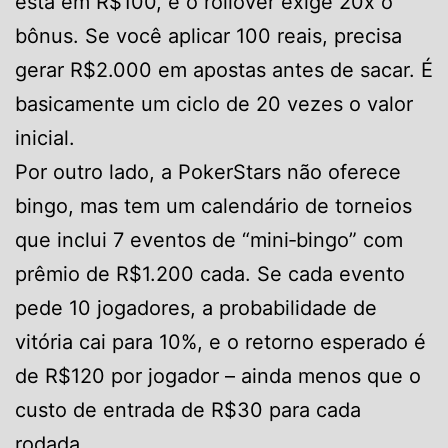
está em R$100, e o rollover exige 20x o
bônus. Se você aplicar 100 reais, precisa
gerar R$2.000 em apostas antes de sacar. É
basicamente um ciclo de 20 vezes o valor
inicial.
Por outro lado, a PokerStars não oferece
bingo, mas tem um calendário de torneios
que inclui 7 eventos de “mini‑bingo” com
prêmio de R$1.200 cada. Se cada evento
pede 10 jogadores, a probabilidade de
vitória cai para 10%, e o retorno esperado é
de R$120 por jogador – ainda menos que o
custo de entrada de R$30 para cada
rodada.