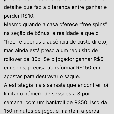
detalhe que faz a diferença entre ganhar e
perder R$10.
Mesmo quando a casa oferece “free spins”
na seção de bônus, a realidade é que o
“free” é apenas a ausência de custo direto,
mas ainda está preso a um requisito de
rollover de 30x. Se o jogador ganhar R$5
em spins, precisa transformar R$150 em
apostas para destravar o saque.
A estratégia mais sensata que encontrei foi
limitar o número de sessões a 3 por
semana, com um bankroll de R$50. Isso dá
150 minutos de jogo, e mantém a perda