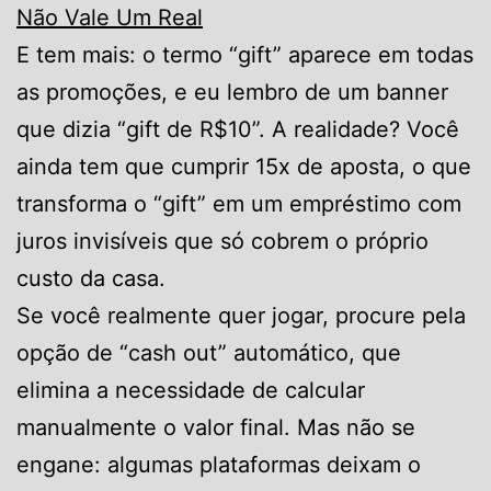
Não Vale Um Real
E tem mais: o termo “gift” aparece em todas
as promoções, e eu lembro de um banner
que dizia “gift de R$10”. A realidade? Você
ainda tem que cumprir 15x de aposta, o que
transforma o “gift” em um empréstimo com
juros invisíveis que só cobrem o próprio
custo da casa.
Se você realmente quer jogar, procure pela
opção de “cash out” automático, que
elimina a necessidade de calcular
manualmente o valor final. Mas não se
engane: algumas plataformas deixam o