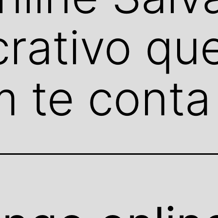
crativo qu
 te conta