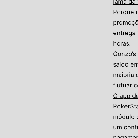
lama da
Porque n
promoçõ
entrega 
horas.
Gonzo’s 
saldo em
maioria 
flutuar 
O app de
PokerSta
módulo d
um contr
pagamen