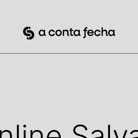
nline Salv