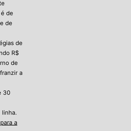
te
 é de
te de
égias de
ando R$
orno de
franzir a
e 30
linha.
epara a