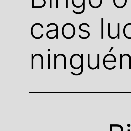
caos lu
ninguém