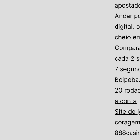
apostado
Andar po
digital,
cheio em
Comparan
cada 2 
7 segund
Boipeba
20 rodad
a conta
Site de 
coragem 
888casi