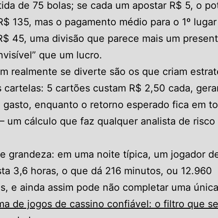
ida de 75 bolas; se cada um apostar R$ 5, o po
 R$ 135, mas o pagamento médio para o 1º lugar
R$ 45, uma divisão que parece mais um presen
nvisível” que um lucro.
 realmente se diverte são os que criam estrat
s cartelas: 5 cartões custam R$ 2,50 cada, ger
 gasto, enquanto o retorno esperado fica em t
– um cálculo que faz qualquer analista de risco 
 grandeza: em uma noite típica, um jogador d
ta 3,6 horas, o que dá 216 minutos, ou 12.960
, e ainda assim pode não completar uma única 
ma de jogos de cassino confiável: o filtro que s