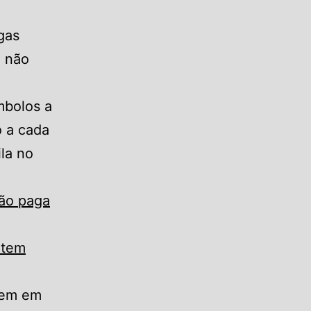
gas
i não
mbolos a
 a cada
ila no
não paga
 tem
rem em