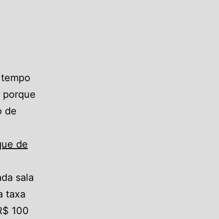
u tempo
, porque
o de
uque de
da sala
a taxa
 R$ 100