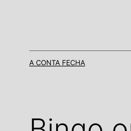
Pular
para
o
conteúdo
A CONTA FECHA
Bingo o