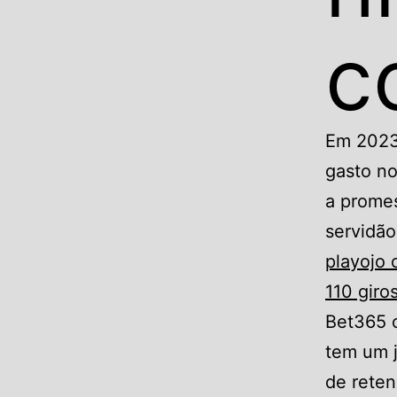
c
Em 2023
gasto no
a promes
servidão
playojo 
110 giro
Bet365 o
tem um j
de reten