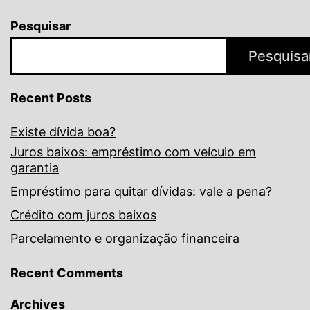
Pesquisar
Pesquisa
Recent Posts
Existe dívida boa?
Juros baixos: empréstimo com veículo em
garantia
Empréstimo para quitar dívidas: vale a pena?
Crédito com juros baixos
Parcelamento e organização financeira
Recent Comments
Archives