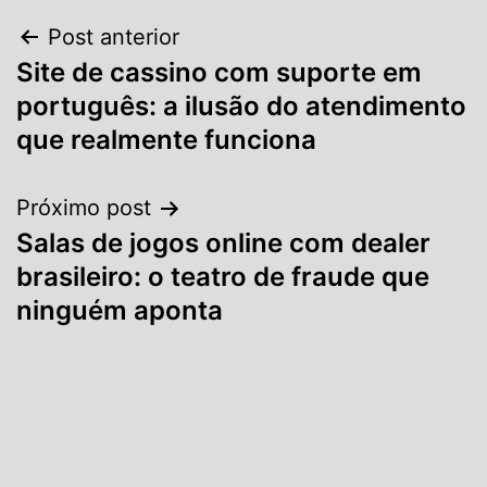
Navegação
Post anterior
Site de cassino com suporte em
de
português: a ilusão do atendimento
Post
que realmente funciona
Próximo post
Salas de jogos online com dealer
brasileiro: o teatro de fraude que
ninguém aponta