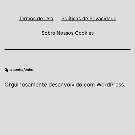
Termos de Uso
Políticas de Privacidade
Sobre Nossos Cookies
Orgulhosamente desenvolvido com
WordPress
.