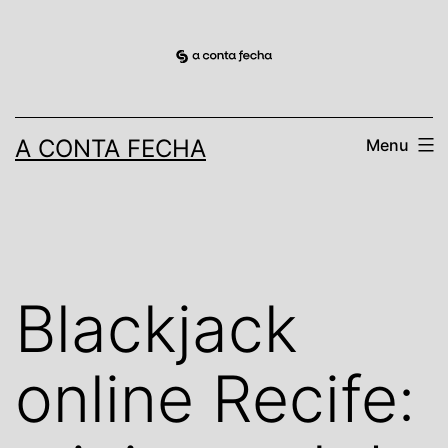
Pular
para
o
conteúdo
A CONTA FECHA
Menu
Blackjack
online Recife: