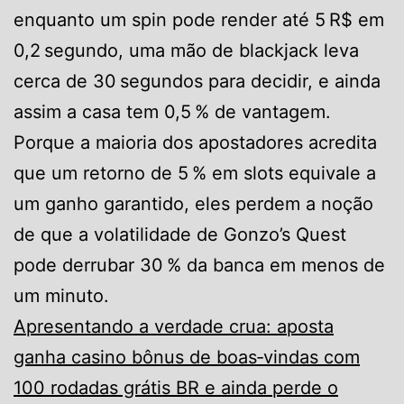
enquanto um spin pode render até 5 R$ em
0,2 segundo, uma mão de blackjack leva
cerca de 30 segundos para decidir, e ainda
assim a casa tem 0,5 % de vantagem.
Porque a maioria dos apostadores acredita
que um retorno de 5 % em slots equivale a
um ganho garantido, eles perdem a noção
de que a volatilidade de Gonzo’s Quest
pode derrubar 30 % da banca em menos de
um minuto.
Apresentando a verdade crua: aposta
ganha casino bônus de boas‑vindas com
100 rodadas grátis BR e ainda perde o