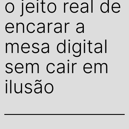
o jeito real de
encarar a
mesa digital
sem cair em
ilusão