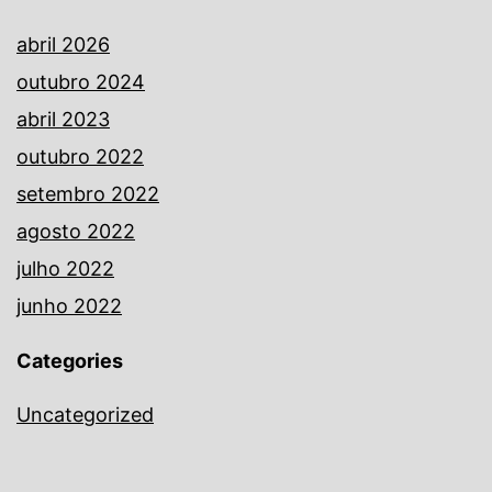
abril 2026
outubro 2024
abril 2023
outubro 2022
setembro 2022
agosto 2022
julho 2022
junho 2022
Categories
Uncategorized