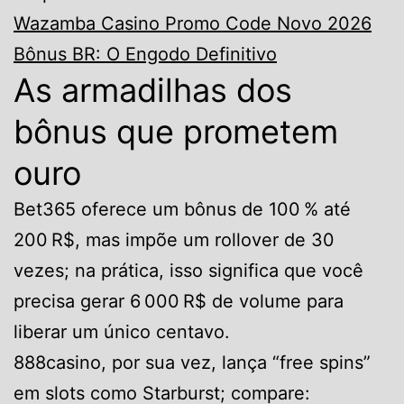
Wazamba Casino Promo Code Novo 2026
Bônus BR: O Engodo Definitivo
As armadilhas dos
bônus que prometem
ouro
Bet365 oferece um bônus de 100 % até
200 R$, mas impõe um rollover de 30
vezes; na prática, isso significa que você
precisa gerar 6 000 R$ de volume para
liberar um único centavo.
888casino, por sua vez, lança “free spins”
em slots como Starburst; compare: