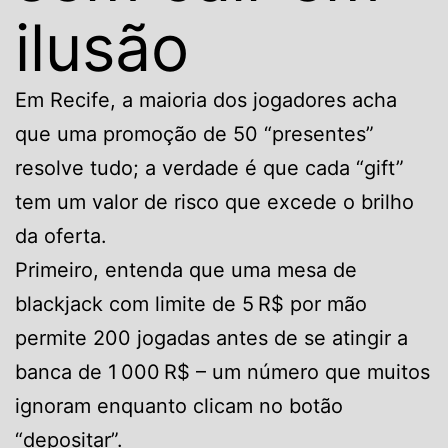
ilusão
Em Recife, a maioria dos jogadores acha
que uma promoção de 50 “presentes”
resolve tudo; a verdade é que cada “gift”
tem um valor de risco que excede o brilho
da oferta.
Primeiro, entenda que uma mesa de
blackjack com limite de 5 R$ por mão
permite 200 jogadas antes de se atingir a
banca de 1 000 R$ – um número que muitos
ignoram enquanto clicam no botão
“depositar”.