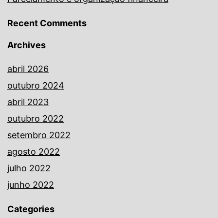
Recent Comments
Archives
abril 2026
outubro 2024
abril 2023
outubro 2022
setembro 2022
agosto 2022
julho 2022
junho 2022
Categories