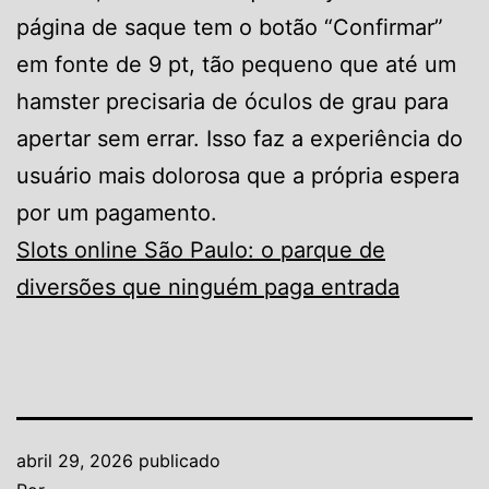
página de saque tem o botão “Confirmar”
em fonte de 9 pt, tão pequeno que até um
hamster precisaria de óculos de grau para
apertar sem errar. Isso faz a experiência do
usuário mais dolorosa que a própria espera
por um pagamento.
Slots online São Paulo: o parque de
diversões que ninguém paga entrada
abril 29, 2026
publicado