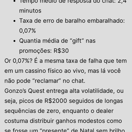
Tempo médio de resposta do chat: 2,4
minutos
Taxa de erro de baralho embaralhado:
0,07%
Quantia média de “gift” nas
promoções: R$30
Or 0,07%? É a mesma taxa de falha que tem
em um cassino físico ao vivo, mas lá você
não pode “reclamar” no chat.
Gonzo’s Quest entrega alta volatilidade, ou
seja, picos de R$2000 seguidos de longas
sequências de zero, enquanto o dealer
costuma distribuir ganhos modestos como
se fosse um “presente” de Natal sem brilho.