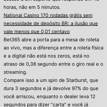
horas, não em 5 minutos.
National Casino 170 rodadas grátis sem
necessidade de depósito BR: a ilusão que
vale menos que 0,01 centavo
Bet365 abre a porta para a mesa de roleta
ao vivo, mas a diferença entre a roleta física
e a digital não está nos zeros, está no
atraso de 0,38 segundo entre o giro real e o
streaming.
Compare isso a um spin de Starburst, que
dura 3 segundos e já devolve 97% do que
você arriscou, enquanto o dealer leva 12
segundos para dizer “carta” e você já