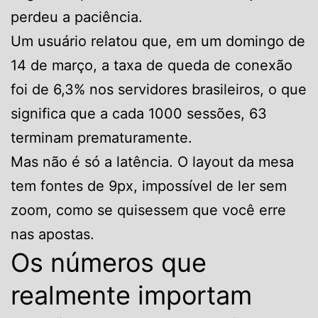
perdeu a paciência.
Um usuário relatou que, em um domingo de
14 de março, a taxa de queda de conexão
foi de 6,3% nos servidores brasileiros, o que
significa que a cada 1000 sessões, 63
terminam prematuramente.
Mas não é só a latência. O layout da mesa
tem fontes de 9px, impossível de ler sem
zoom, como se quisessem que você erre
nas apostas.
Os números que
realmente importam