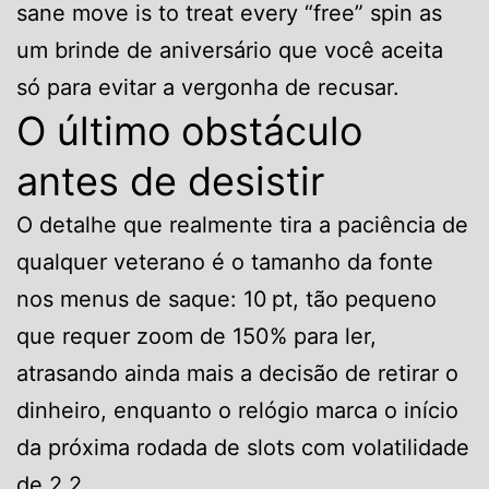
sane move is to treat every “free” spin as
um brinde de aniversário que você aceita
só para evitar a vergonha de recusar.
O último obstáculo
antes de desistir
O detalhe que realmente tira a paciência de
qualquer veterano é o tamanho da fonte
nos menus de saque: 10 pt, tão pequeno
que requer zoom de 150% para ler,
atrasando ainda mais a decisão de retirar o
dinheiro, enquanto o relógio marca o início
da próxima rodada de slots com volatilidade
de 2,2.