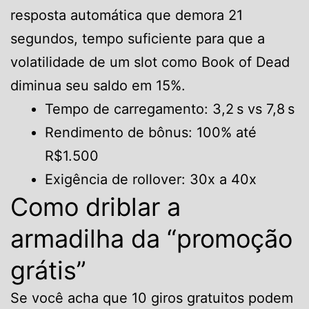
resposta automática que demora 21
segundos, tempo suficiente para que a
volatilidade de um slot como Book of Dead
diminua seu saldo em 15%.
Tempo de carregamento: 3,2 s vs 7,8 s
Rendimento de bônus: 100% até
R$1.500
Exigência de rollover: 30x a 40x
Como driblar a
armadilha da “promoção
grátis”
Se você acha que 10 giros gratuitos podem