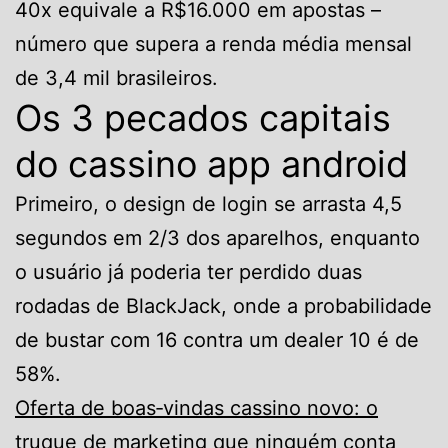
40x equivale a R$16.000 em apostas –
número que supera a renda média mensal
de 3,4 mil brasileiros.
Os 3 pecados capitais
do cassino app android
Primeiro, o design de login se arrasta 4,5
segundos em 2/3 dos aparelhos, enquanto
o usuário já poderia ter perdido duas
rodadas de BlackJack, onde a probabilidade
de bustar com 16 contra um dealer 10 é de
58%.
Oferta de boas‑vindas cassino novo: o
truque de marketing que ninguém conta