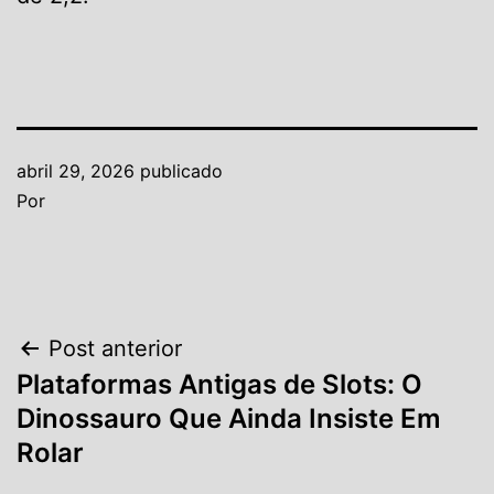
abril 29, 2026
publicado
Por
Navegação
Post anterior
Plataformas Antigas de Slots: O
de
Dinossauro Que Ainda Insiste Em
Post
Rolar