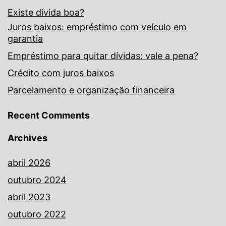
Existe dívida boa?
Juros baixos: empréstimo com veículo em
garantia
Empréstimo para quitar dívidas: vale a pena?
Crédito com juros baixos
Parcelamento e organização financeira
Recent Comments
Archives
abril 2026
outubro 2024
abril 2023
outubro 2022