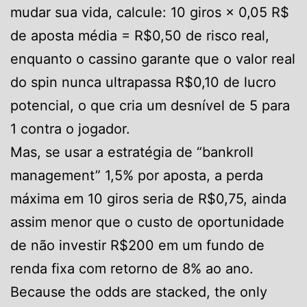
mudar sua vida, calcule: 10 giros × 0,05 R$
de aposta média = R$0,50 de risco real,
enquanto o cassino garante que o valor real
do spin nunca ultrapassa R$0,10 de lucro
potencial, o que cria um desnível de 5 para
1 contra o jogador.
Mas, se usar a estratégia de “bankroll
management” 1,5% por aposta, a perda
máxima em 10 giros seria de R$0,75, ainda
assim menor que o custo de oportunidade
de não investir R$200 em um fundo de
renda fixa com retorno de 8% ao ano.
Because the odds are stacked, the only