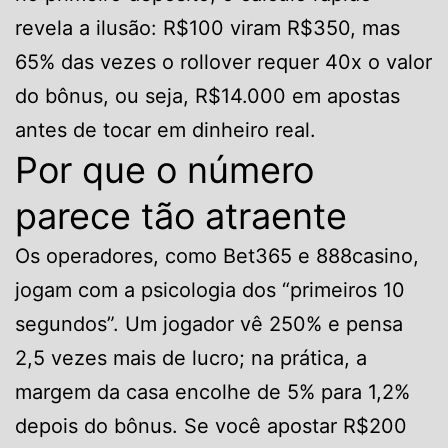
revela a ilusão: R$100 viram R$350, mas
65% das vezes o rollover requer 40x o valor
do bônus, ou seja, R$14.000 em apostas
antes de tocar em dinheiro real.
Por que o número
parece tão atraente
Os operadores, como Bet365 e 888casino,
jogam com a psicologia dos “primeiros 10
segundos”. Um jogador vê 250% e pensa
2,5 vezes mais de lucro; na prática, a
margem da casa encolhe de 5% para 1,2%
depois do bônus. Se você apostar R$200