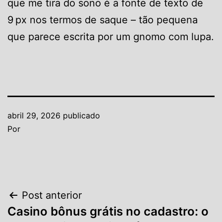
que me tira do sono é a fonte de texto de
9 px nos termos de saque – tão pequena
que parece escrita por um gnomo com lupa.
abril 29, 2026
publicado
Por
Navegação
Post anterior
Casino bônus grátis no cadastro: o
de