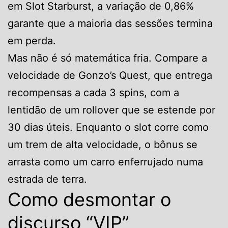
em Slot Starburst, a variação de 0,86%
garante que a maioria das sessões termina
em perda.
Mas não é só matemática fria. Compare a
velocidade de Gonzo’s Quest, que entrega
recompensas a cada 3 spins, com a
lentidão de um rollover que se estende por
30 dias úteis. Enquanto o slot corre como
um trem de alta velocidade, o bônus se
arrasta como um carro enferrujado numa
estrada de terra.
Como desmontar o
discurso “VIP”