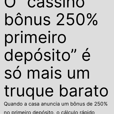
O “cassino
bônus 250%
primeiro
depósito” é
só mais um
truque barato
Quando a casa anuncia um bônus de 250%
no primeiro depósito, o cálculo rápido