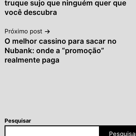
truque sujo que ninguém quer que
Post
você descubra
Próximo post
O melhor cassino para sacar no
Nubank: onde a “promoção”
realmente paga
Pesquisar
Pesquisa