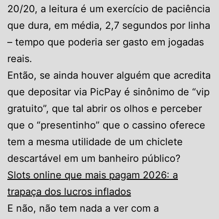
20/20, a leitura é um exercício de paciência
que dura, em média, 2,7 segundos por linha
– tempo que poderia ser gasto em jogadas
reais.
Então, se ainda houver alguém que acredita
que depositar via PicPay é sinônimo de “vip
gratuito”, que tal abrir os olhos e perceber
que o “presentinho” que o cassino oferece
tem a mesma utilidade de um chiclete
descartável em um banheiro público?
Slots online que mais pagam 2026: a
trapaça dos lucros inflados
E não, não tem nada a ver com a