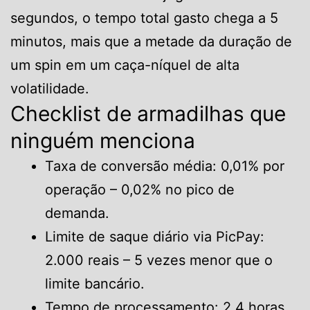
segundos, o tempo total gasto chega a 5
minutos, mais que a metade da duração de
um spin em um caça-níquel de alta
volatilidade.
Checklist de armadilhas que
ninguém menciona
Taxa de conversão média: 0,01% por
operação – 0,02% no pico de
demanda.
Limite de saque diário via PicPay:
2.000 reais – 5 vezes menor que o
limite bancário.
Tempo de processamento: 2,4 horas