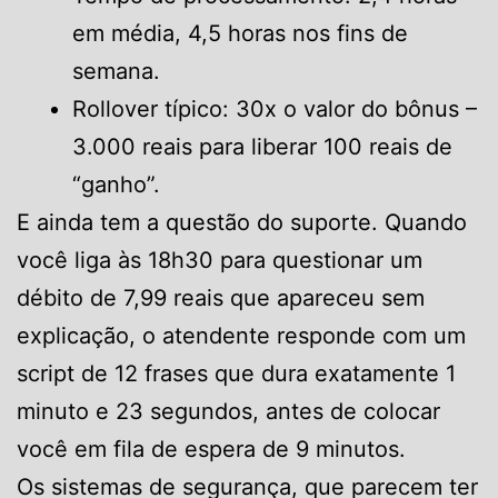
em média, 4,5 horas nos fins de
semana.
Rollover típico: 30x o valor do bônus –
3.000 reais para liberar 100 reais de
“ganho”.
E ainda tem a questão do suporte. Quando
você liga às 18h30 para questionar um
débito de 7,99 reais que apareceu sem
explicação, o atendente responde com um
script de 12 frases que dura exatamente 1
minuto e 23 segundos, antes de colocar
você em fila de espera de 9 minutos.
Os sistemas de segurança, que parecem ter