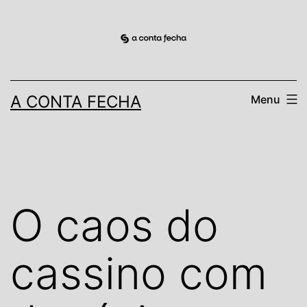
Pular
para
o
conteúdo
A CONTA FECHA
Menu
O caos do
cassino com