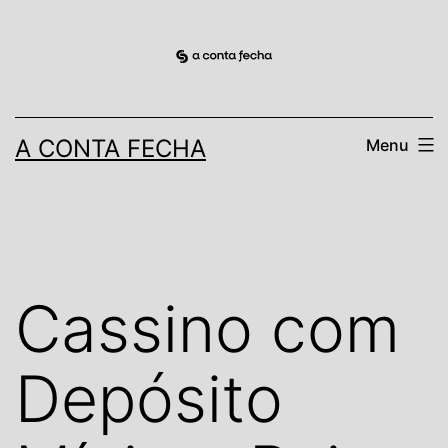
Pular
para
o
conteúdo
A CONTA FECHA
Menu
Cassino com
Depósito