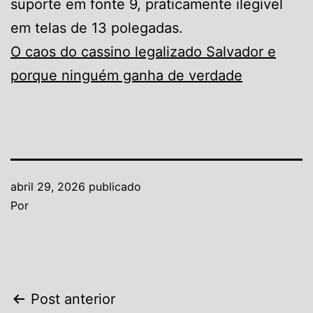
suporte em fonte 9, praticamente ilegível
em telas de 13 polegadas.
O caos do cassino legalizado Salvador e
porque ninguém ganha de verdade
abril 29, 2026
publicado
Por
Navegação
Post anterior