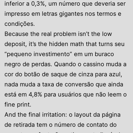
inferior a 0,3%, um número que deveria ser
impresso em letras gigantes nos termos e
condições.
Because the real problem isn’t the low
deposit, it’s the hidden math that turns seu
“pequeno investimento” em um buraco
negro de perdas. Quando o cassino muda a
cor do botão de saque de cinza para azul,
nada muda a taxa de conversão que ainda
está em 4,8% para usuários que não leem o
fine print.
And the final irritation: o layout da página
de retirada tem o número de contato do