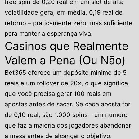
free spin de 0,20 real em um slot de alta
volatilidade gera, em média, 0,19 real de
retorno – praticamente zero, mas suficiente
para manter a esperança viva.
Casinos que Realmente
Valem a Pena (Ou Não)
Bet365 oferece um depósito mínimo de 5
reais e um rollover de 20x, o que significa
que você precisa gerar 100 reais em
apostas antes de sacar. Se cada aposta for
de 0,10 real, são 1.000 spins – um número
que faz a maioria dos jogadores abandonar
a mesa antes de alcançar o objetivo.