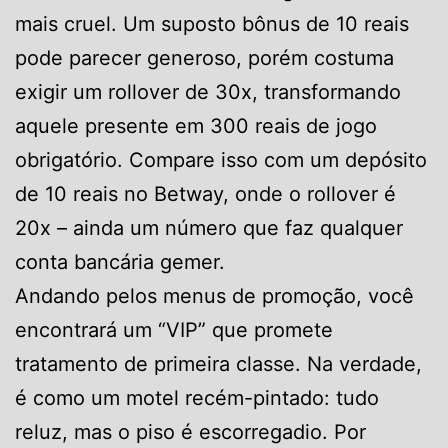
mais cruel. Um suposto bônus de 10 reais
pode parecer generoso, porém costuma
exigir um rollover de 30x, transformando
aquele presente em 300 reais de jogo
obrigatório. Compare isso com um depósito
de 10 reais no Betway, onde o rollover é
20x – ainda um número que faz qualquer
conta bancária gemer.
Andando pelos menus de promoção, você
encontrará um “VIP” que promete
tratamento de primeira classe. Na verdade,
é como um motel recém-pintado: tudo
reluz, mas o piso é escorregadio. Por