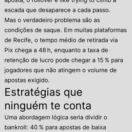
aposta, o rollover é like trying to climb a
escada que desaparece a cada passo.
Mas o verdadeiro problema são as
condições de saque. Em muitas plataformas
de Recife, o tempo médio de retirada via
Pix chega a 48 h, enquanto a taxa de
retenção de lucro pode chegar a 15 % para
jogadores que não atingem o volume de
apostas exigido.
Estratégias que
ninguém te conta
Uma abordagem lógica seria dividir o
bankroll: 40 % para apostas de baixa