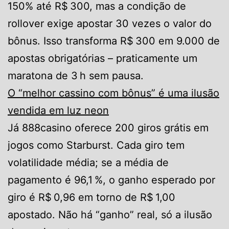
150% até R$ 300, mas a condição de
rollover exige apostar 30 vezes o valor do
bônus. Isso transforma R$ 300 em 9.000 de
apostas obrigatórias – praticamente um
maratona de 3 h sem pausa.
O “melhor cassino com bônus” é uma ilusão
vendida em luz neon
Já 888casino oferece 200 giros grátis em
jogos como Starburst. Cada giro tem
volatilidade média; se a média de
pagamento é 96,1 %, o ganho esperado por
giro é R$ 0,96 em torno de R$ 1,00
apostado. Não há “ganho” real, só a ilusão