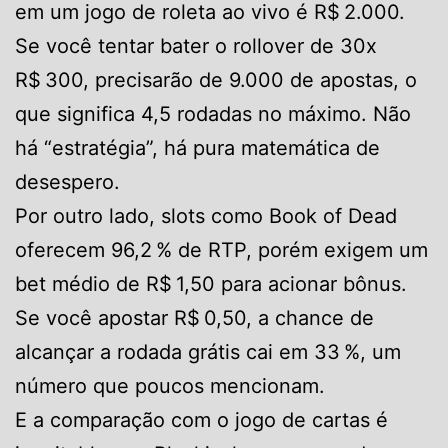
em um jogo de roleta ao vivo é R$ 2.000.
Se você tentar bater o rollover de 30x
R$ 300, precisarão de 9.000 de apostas, o
que significa 4,5 rodadas no máximo. Não
há “estratégia”, há pura matemática de
desespero.
Por outro lado, slots como Book of Dead
oferecem 96,2 % de RTP, porém exigem um
bet médio de R$ 1,50 para acionar bônus.
Se você apostar R$ 0,50, a chance de
alcançar a rodada grátis cai em 33 %, um
número que poucos mencionam.
E a comparação com o jogo de cartas é