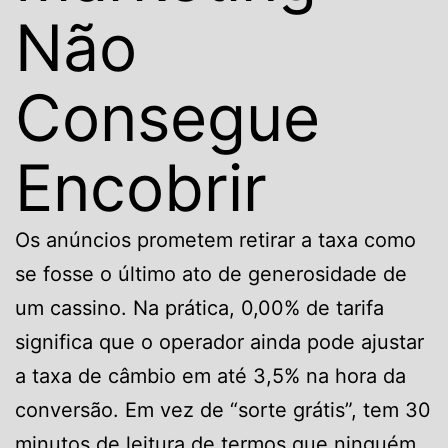
Não
Consegue
Encobrir
Os anúncios prometem retirar a taxa como
se fosse o último ato de generosidade de
um cassino. Na prática, 0,00% de tarifa
significa que o operador ainda pode ajustar
a taxa de câmbio em até 3,5% na hora da
conversão. Em vez de “sorte grátis”, tem 30
minutos de leitura de termos que ninguém