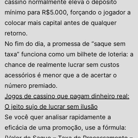
cassino normalmente eleva o depósito
mínimo para R$5.000, forçando o jogador a
colocar mais capital antes de qualquer
retorno.
No fim do dia, a promessa de “saque sem
taxa” funciona como um bilhete de loteria: a
chance de realmente lucrar sem custos
acessórios é menor que a de acertar o
número premiado.
Jogos de cassino que pagam dinheiro real:
O jeito sujo de lucrar sem ilusão
Se você quer analisar rapidamente a
eficácia de uma promoção, use a fórmula: