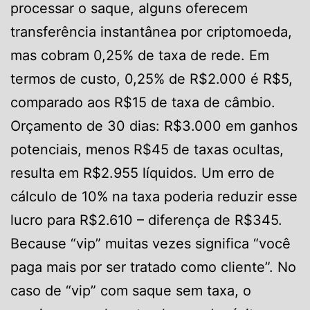
processar o saque, alguns oferecem
transferência instantânea por criptomoeda,
mas cobram 0,25% de taxa de rede. Em
termos de custo, 0,25% de R$2.000 é R$5,
comparado aos R$15 de taxa de câmbio.
Orçamento de 30 dias: R$3.000 em ganhos
potenciais, menos R$45 de taxas ocultas,
resulta em R$2.955 líquidos. Um erro de
cálculo de 10% na taxa poderia reduzir esse
lucro para R$2.610 – diferença de R$345.
Because “vip” muitas vezes significa “você
paga mais por ser tratado como cliente”. No
caso de “vip” com saque sem taxa, o