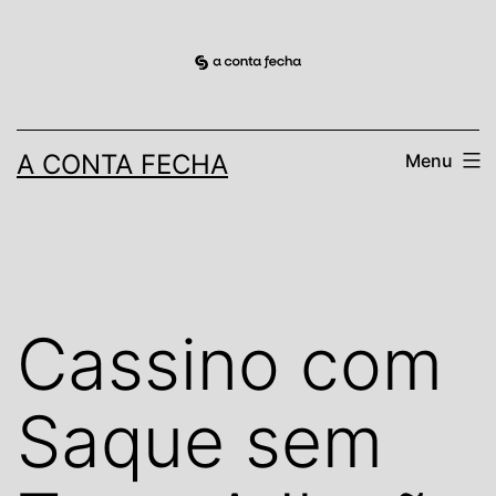
Pular
para
o
conteúdo
A CONTA FECHA
Menu
Cassino com
Saque sem