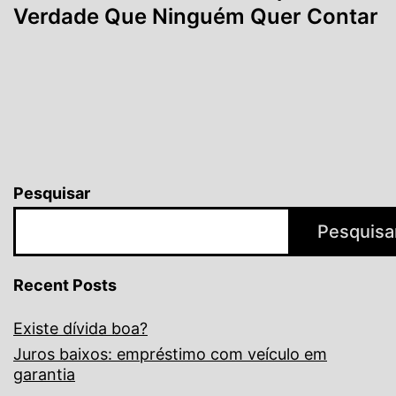
Verdade Que Ninguém Quer Contar
Pesquisar
Pesquisa
Recent Posts
Existe dívida boa?
Juros baixos: empréstimo com veículo em
garantia