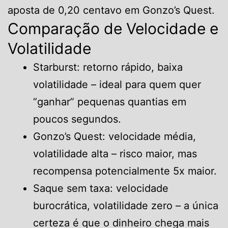
aposta de 0,20 centavo em Gonzo’s Quest.
Comparação de Velocidade e
Volatilidade
Starburst: retorno rápido, baixa
volatilidade – ideal para quem quer
“ganhar” pequenas quantias em
poucos segundos.
Gonzo’s Quest: velocidade média,
volatilidade alta – risco maior, mas
recompensa potencialmente 5x maior.
Saque sem taxa: velocidade
burocrática, volatilidade zero – a única
certeza é que o dinheiro chega mais