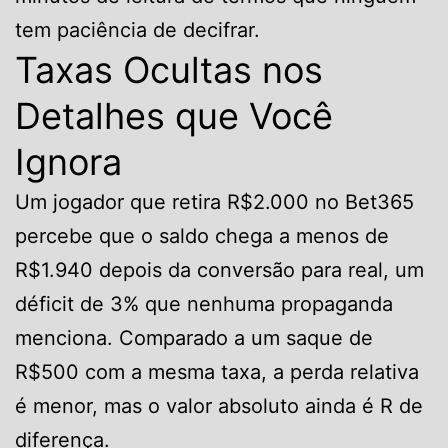
tem paciência de decifrar.
Taxas Ocultas nos
Detalhes que Você
Ignora
Um jogador que retira R$2.000 no Bet365
percebe que o saldo chega a menos de
R$1.940 depois da conversão para real, um
déficit de 3% que nenhuma propaganda
menciona. Comparado a um saque de
R$500 com a mesma taxa, a perda relativa
é menor, mas o valor absoluto ainda é R de
diferença.