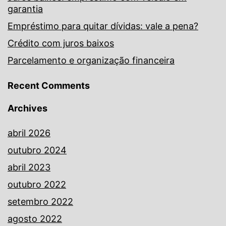
garantia
Empréstimo para quitar dívidas: vale a pena?
Crédito com juros baixos
Parcelamento e organização financeira
Recent Comments
Archives
abril 2026
outubro 2024
abril 2023
outubro 2022
setembro 2022
agosto 2022