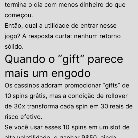
termina o dia com menos dinheiro do que
começou.
Então, qual a utilidade de entrar nesse
jogo? A resposta curta: nenhum retorno
sólido.
Quando o “gift” parece
mais um engodo
Os cassinos adoram promocionar “gifts” de
10 spins grátis, mas a condição de rollover
de 30x transforma cada spin em 30 reais de
risco efetivo.
Se você usar esses 10 spins em um slot de
alta volatilidade, e ganhar R$50, ainda