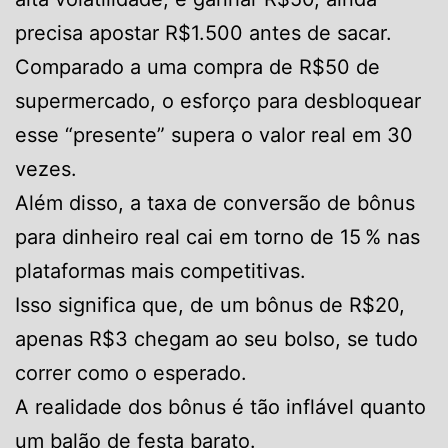
precisa apostar R$1.500 antes de sacar.
Comparado a uma compra de R$50 de
supermercado, o esforço para desbloquear
esse “presente” supera o valor real em 30
vezes.
Além disso, a taxa de conversão de bônus
para dinheiro real cai em torno de 15 % nas
plataformas mais competitivas.
Isso significa que, de um bônus de R$20,
apenas R$3 chegam ao seu bolso, se tudo
correr como o esperado.
A realidade dos bônus é tão inflável quanto
um balão de festa barato.