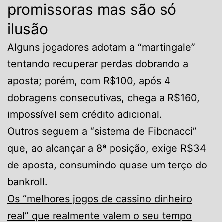
promissoras mas são só
ilusão
Alguns jogadores adotam a “martingale”
tentando recuperar perdas dobrando a
aposta; porém, com R$100, após 4
dobragens consecutivas, chega a R$160,
impossível sem crédito adicional.
Outros seguem a “sistema de Fibonacci”
que, ao alcançar a 8ª posição, exige R$34
de aposta, consumindo quase um terço do
bankroll.
Os “melhores jogos de cassino dinheiro
real” que realmente valem o seu tempo