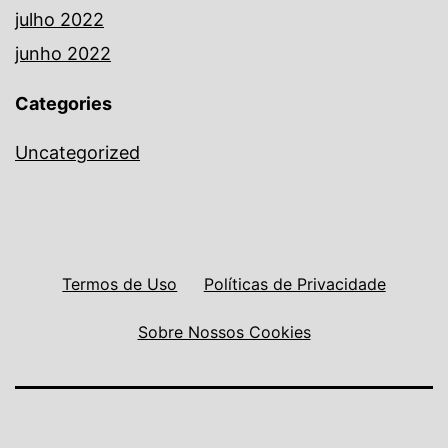
julho 2022
junho 2022
Categories
Uncategorized
Termos de Uso
Políticas de Privacidade
Sobre Nossos Cookies