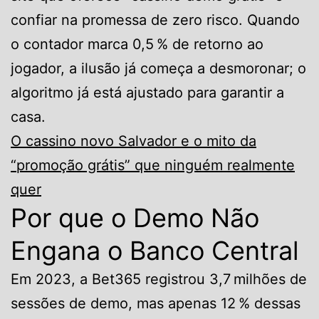
confiar na promessa de zero risco. Quando
o contador marca 0,5 % de retorno ao
jogador, a ilusão já começa a desmoronar; o
algoritmo já está ajustado para garantir a
casa.
O cassino novo Salvador e o mito da
“promoção grátis” que ninguém realmente
quer
Por que o Demo Não
Engana o Banco Central
Em 2023, a Bet365 registrou 3,7 milhões de
sessões de demo, mas apenas 12 % dessas