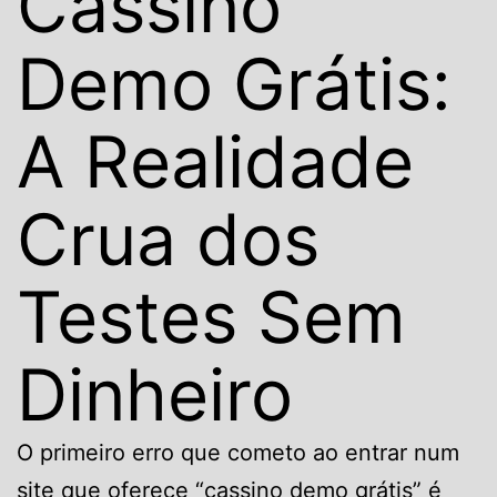
Cassino
Demo Grátis:
A Realidade
Crua dos
Testes Sem
Dinheiro
O primeiro erro que cometo ao entrar num
site que oferece “cassino demo grátis” é