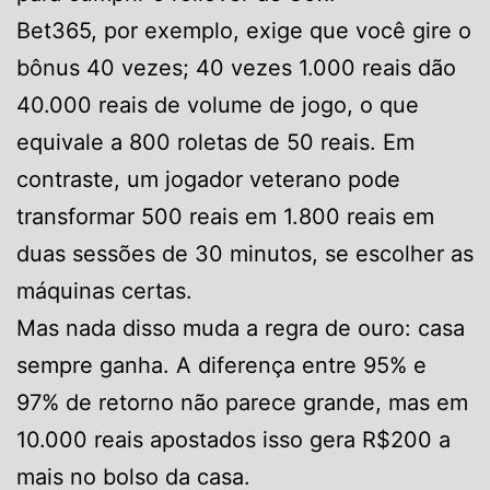
Bet365, por exemplo, exige que você gire o
bônus 40 vezes; 40 vezes 1.000 reais dão
40.000 reais de volume de jogo, o que
equivale a 800 roletas de 50 reais. Em
contraste, um jogador veterano pode
transformar 500 reais em 1.800 reais em
duas sessões de 30 minutos, se escolher as
máquinas certas.
Mas nada disso muda a regra de ouro: casa
sempre ganha. A diferença entre 95% e
97% de retorno não parece grande, mas em
10.000 reais apostados isso gera R$200 a
mais no bolso da casa.