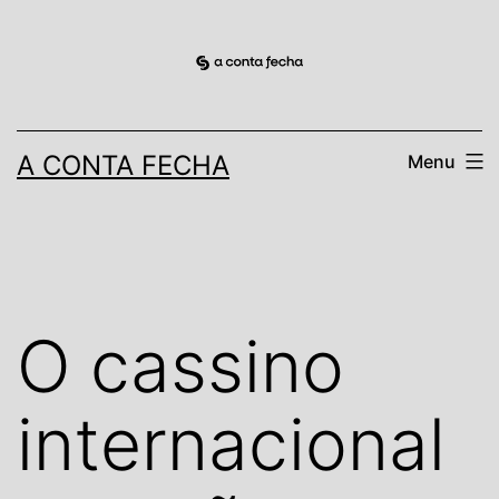
Pular
para
o
conteúdo
A CONTA FECHA
Menu
O cassino
internacional