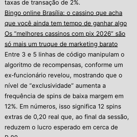
taxas de transação de 2%.
Bingo online Brasília: o cassino que acha
que você ainda tem tempo de ganhar algo
Os “melhores cassinos com pix 2026” são
só mais um truque de marketing barato
Entre 3 e 5 linhas de código manipulam o
algoritmo de recompensas, conforme um
ex‑funcionário revelou, mostrando que o
nível de “exclusividade” aumenta a
frequência de spins de baixa margem em
12%. Em números, isso significa 12 spins
extras de 0,20 real que, ao final da sessão,
reduzem o lucro esperado em cerca de