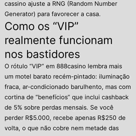
cassino ajuste a RNG (Random Number
Generator) para favorecer a casa.
Como os “VIP”
realmente funcionam
nos bastidores
O rótulo “VIP” em 888casino lembra mais
um motel barato recém-pintado: iluminação
fraca, ar-condicionado barulhento, mas com
cortina de “benefícios” que inclui cashback
de 5% sobre perdas mensais. Se você
perder R$5.000, recebe apenas R$250 de
volta, o que não cobre nem metade das