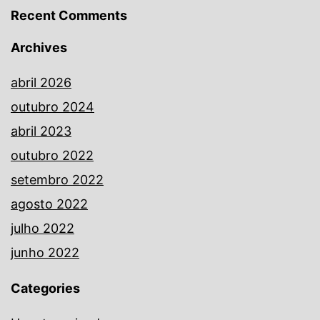
Recent Comments
Archives
abril 2026
outubro 2024
abril 2023
outubro 2022
setembro 2022
agosto 2022
julho 2022
junho 2022
Categories