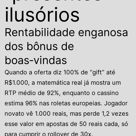
ilusórios
Rentabilidade enganosa
dos bônus de
boas‑vindas
Quando a oferta diz 100% de “gift” até
R$1.000, a matemática real já mostra um
RTP médio de 92%, enquanto o cassino
estima 96% nas roletas europeias. Jogador
novato vê 1.000 reais, mas perde 1,2 vezes
esse valor em apostas de 50 reais cada, só
para cumprir o rollover de 30x.