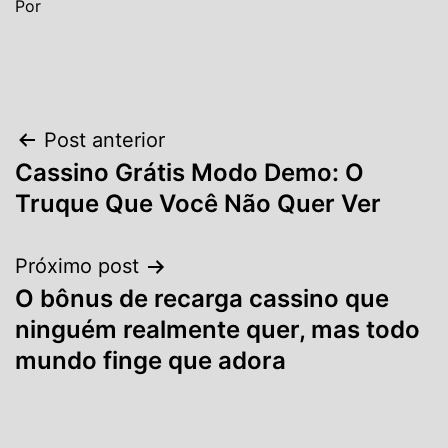
Por
Navegação
Post anterior
Cassino Grátis Modo Demo: O
de
Truque Que Você Não Quer Ver
Post
Próximo post
O bônus de recarga cassino que
ninguém realmente quer, mas todo
mundo finge que adora