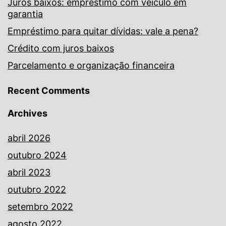
Juros baixos: empréstimo com veículo em
garantia
Empréstimo para quitar dívidas: vale a pena?
Crédito com juros baixos
Parcelamento e organização financeira
Recent Comments
Archives
abril 2026
outubro 2024
abril 2023
outubro 2022
setembro 2022
agosto 2022