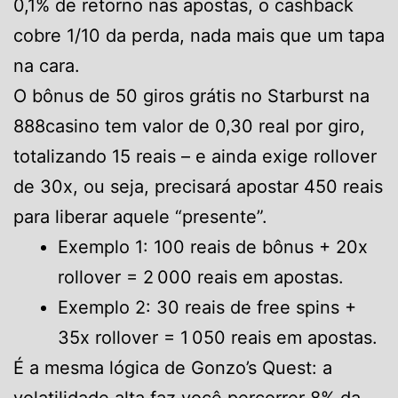
0,1% de retorno nas apostas, o cashback
cobre 1/10 da perda, nada mais que um tapa
na cara.
O bônus de 50 giros grátis no Starburst na
888casino tem valor de 0,30 real por giro,
totalizando 15 reais – e ainda exige rollover
de 30x, ou seja, precisará apostar 450 reais
para liberar aquele “presente”.
Exemplo 1: 100 reais de bônus + 20x
rollover = 2 000 reais em apostas.
Exemplo 2: 30 reais de free spins +
35x rollover = 1 050 reais em apostas.
É a mesma lógica de Gonzo’s Quest: a