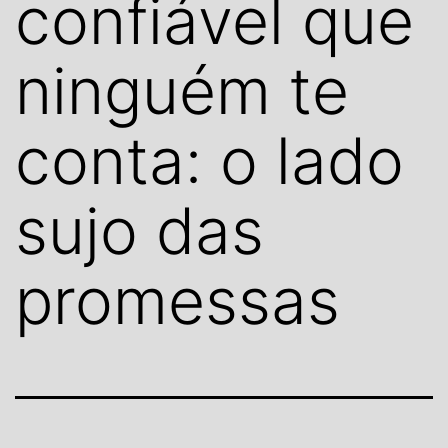
confiável que
ninguém te
conta: o lado
sujo das
promessas