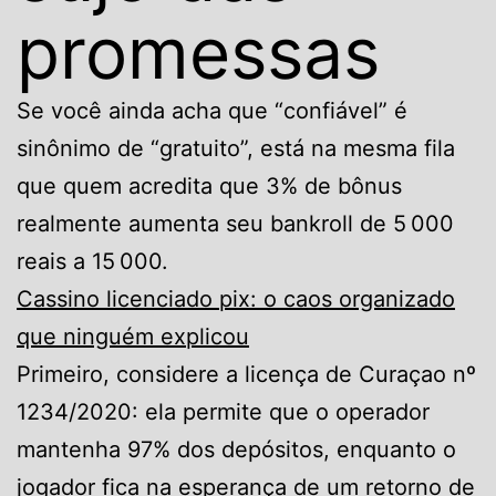
promessas
Se você ainda acha que “confiável” é
sinônimo de “gratuito”, está na mesma fila
que quem acredita que 3% de bônus
realmente aumenta seu bankroll de 5 000
reais a 15 000.
Cassino licenciado pix: o caos organizado
que ninguém explicou
Primeiro, considere a licença de Curaçao nº
1234/2020: ela permite que o operador
mantenha 97% dos depósitos, enquanto o
jogador fica na esperança de um retorno de