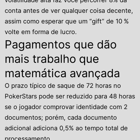
volatilidade alta faz você percorrer 8% da
conta antes de ver qualquer coisa decente,
assim como esperar que um “gift” de 10 %
volte em forma de lucro.
Pagamentos que dão
mais trabalho que
matemática avançada
O prazo típico de saque de 72 horas no
PokerStars pode ser reduzido para 48 horas
se o jogador comprovar identidade com 2
documentos; porém, cada documento
adicional adiciona 0,5% ao tempo total de
processamento.