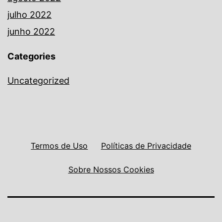
julho 2022
junho 2022
Categories
Uncategorized
Termos de Uso
Políticas de Privacidade
Sobre Nossos Cookies