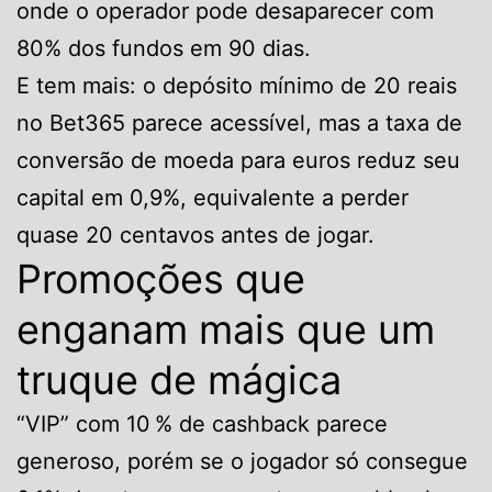
onde o operador pode desaparecer com
80% dos fundos em 90 dias.
E tem mais: o depósito mínimo de 20 reais
no Bet365 parece acessível, mas a taxa de
conversão de moeda para euros reduz seu
capital em 0,9%, equivalente a perder
quase 20 centavos antes de jogar.
Promoções que
enganam mais que um
truque de mágica
“VIP” com 10 % de cashback parece
generoso, porém se o jogador só consegue