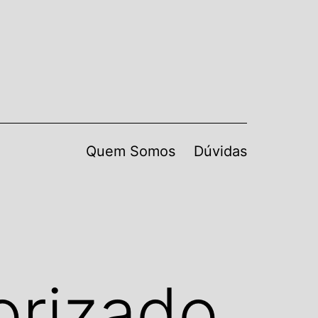
Quem Somos
Dúvidas
orizado