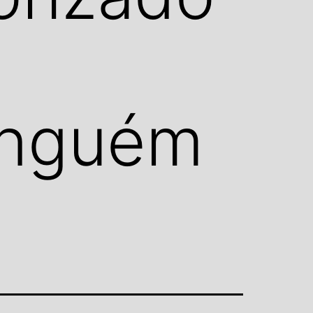
ninguém