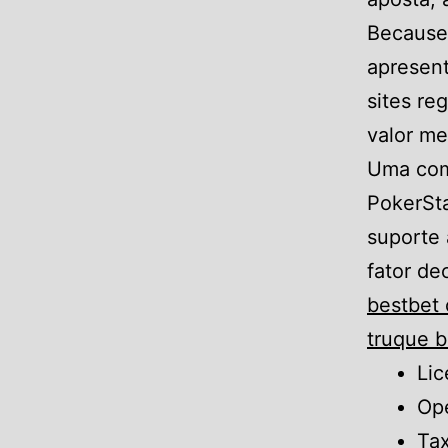
Because
apresen
sites re
valor me
Uma com
PokerSta
suporte 
fator dec
bestbet 
truque b
Lic
Ope
Ta