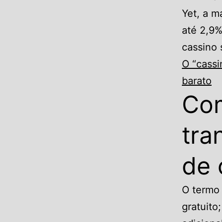
Yet, a m
até 2,9%
cassino 
O “cassi
barato
Com
tra
de 
O termo 
gratuito