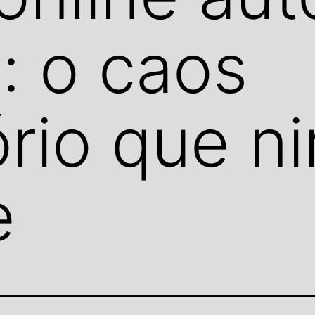
: o caos
ório que 
e