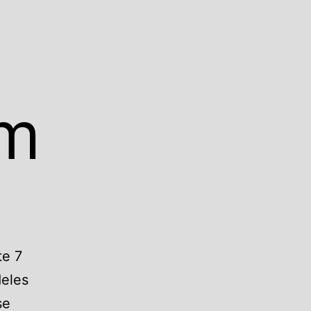
ém
te 7
deles
se