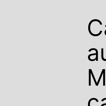
C
a
M
c