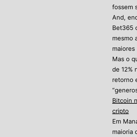
fossem 
And, enq
Bet365 c
mesmo a
maiores
Mas o qu
de 12% n
retorno 
“generos
Bitcoin 
cripto
Em Manau
maioria 