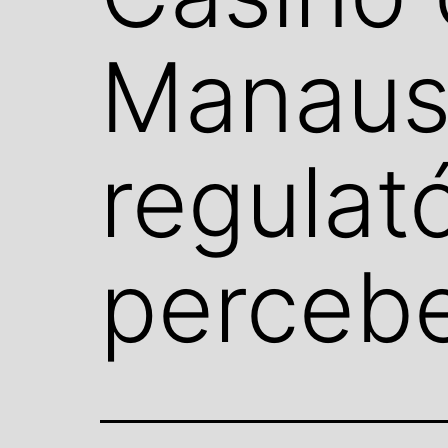
Manaus
regulat
perceb