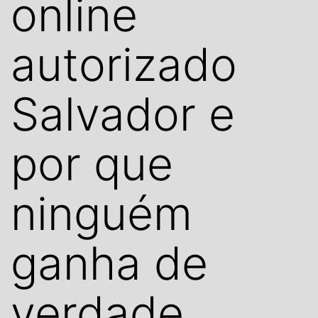
online
autorizado
Salvador e
por que
ninguém
ganha de
verdade