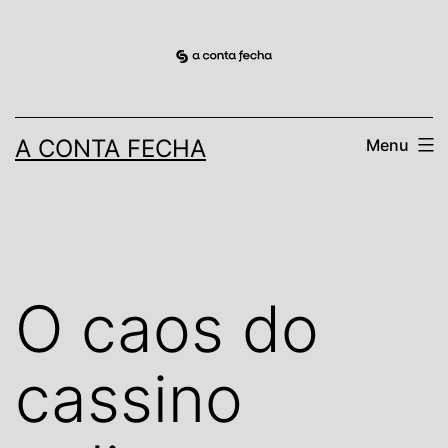
Pular
para
o
conteúdo
A CONTA FECHA
Menu
O caos do
cassino