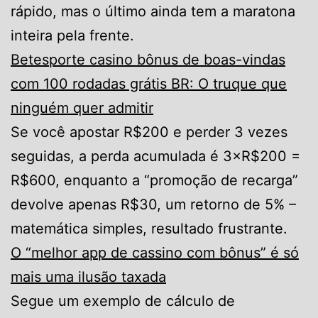
rápido, mas o último ainda tem a maratona
inteira pela frente.
Betesporte casino bônus de boas-vindas
com 100 rodadas grátis BR: O truque que
ninguém quer admitir
Se você apostar R$200 e perder 3 vezes
seguidas, a perda acumulada é 3×R$200 =
R$600, enquanto a “promoção de recarga”
devolve apenas R$30, um retorno de 5% –
matemática simples, resultado frustrante.
O “melhor app de cassino com bônus” é só
mais uma ilusão taxada
Segue um exemplo de cálculo de