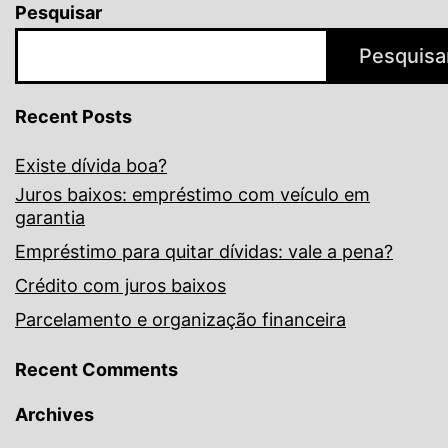
Pesquisar
Pesquisa
Recent Posts
Existe dívida boa?
Juros baixos: empréstimo com veículo em
garantia
Empréstimo para quitar dívidas: vale a pena?
Crédito com juros baixos
Parcelamento e organização financeira
Recent Comments
Archives