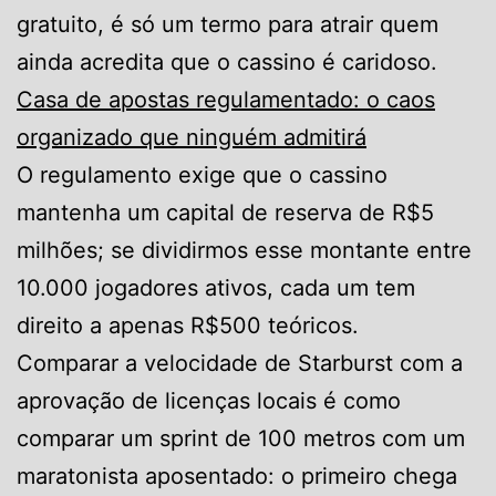
gratuito, é só um termo para atrair quem
ainda acredita que o cassino é caridoso.
Casa de apostas regulamentado: o caos
organizado que ninguém admitirá
O regulamento exige que o cassino
mantenha um capital de reserva de R$5
milhões; se dividirmos esse montante entre
10.000 jogadores ativos, cada um tem
direito a apenas R$500 teóricos.
Comparar a velocidade de Starburst com a
aprovação de licenças locais é como
comparar um sprint de 100 metros com um
maratonista aposentado: o primeiro chega