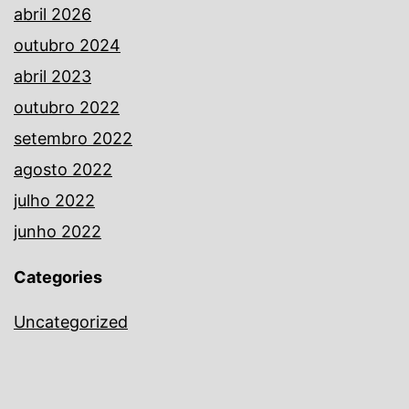
abril 2026
outubro 2024
abril 2023
outubro 2022
setembro 2022
agosto 2022
julho 2022
junho 2022
Categories
Uncategorized