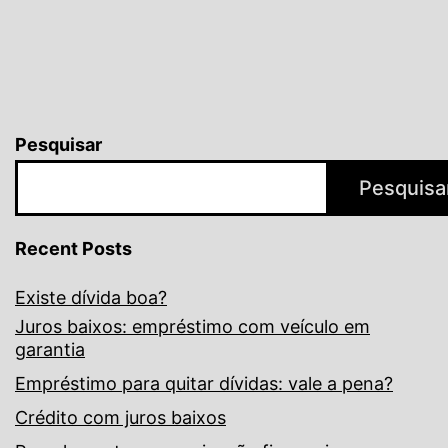
Pesquisar
Pesquisa
Recent Posts
Existe dívida boa?
Juros baixos: empréstimo com veículo em
garantia
Empréstimo para quitar dívidas: vale a pena?
Crédito com juros baixos