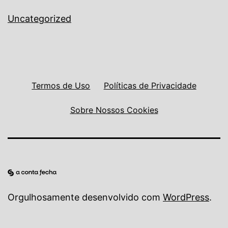
Uncategorized
Termos de Uso
Políticas de Privacidade
Sobre Nossos Cookies
Orgulhosamente desenvolvido com
WordPress
.