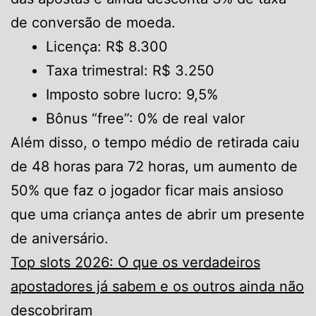
de conversão de moeda.
Licença: R$ 8.300
Taxa trimestral: R$ 3.250
Imposto sobre lucro: 9,5%
Bônus “free”: 0% de real valor
Além disso, o tempo médio de retirada caiu
de 48 horas para 72 horas, um aumento de
50% que faz o jogador ficar mais ansioso
que uma criança antes de abrir um presente
de aniversário.
Top slots 2026: O que os verdadeiros
apostadores já sabem e os outros ainda não
descobriram