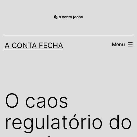
Pular
para
o
conteúdo
A CONTA FECHA
Menu
O caos
regulatório do