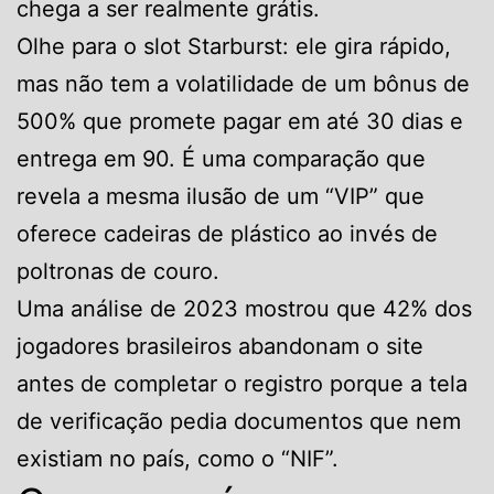
chega a ser realmente grátis.
Olhe para o slot Starburst: ele gira rápido,
mas não tem a volatilidade de um bônus de
500% que promete pagar em até 30 dias e
entrega em 90. É uma comparação que
revela a mesma ilusão de um “VIP” que
oferece cadeiras de plástico ao invés de
poltronas de couro.
Uma análise de 2023 mostrou que 42% dos
jogadores brasileiros abandonam o site
antes de completar o registro porque a tela
de verificação pedia documentos que nem
existiam no país, como o “NIF”.