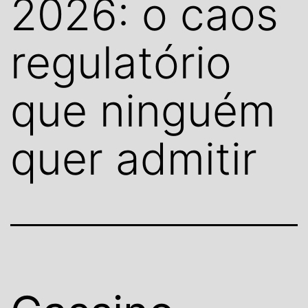
2026: o caos
regulatório
que ninguém
quer admitir