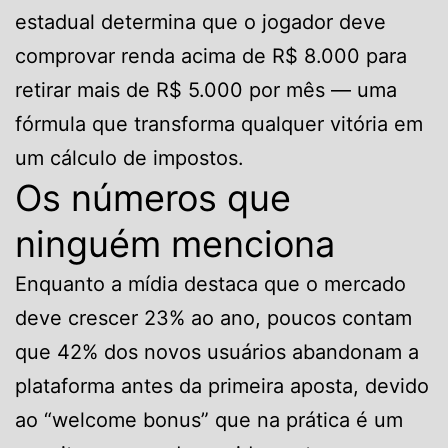
estadual determina que o jogador deve
comprovar renda acima de R$ 8.000 para
retirar mais de R$ 5.000 por mês — uma
fórmula que transforma qualquer vitória em
um cálculo de impostos.
Os números que
ninguém menciona
Enquanto a mídia destaca que o mercado
deve crescer 23% ao ano, poucos contam
que 42% dos novos usuários abandonam a
plataforma antes da primeira aposta, devido
ao “welcome bonus” que na prática é um