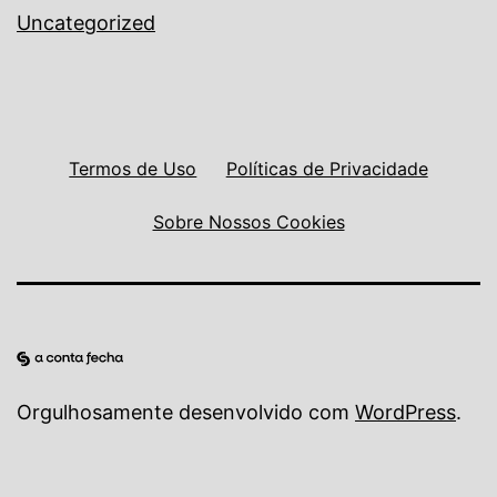
Uncategorized
Termos de Uso
Políticas de Privacidade
Sobre Nossos Cookies
Orgulhosamente desenvolvido com
WordPress
.