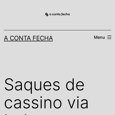
Pular
para
o
conteúdo
A CONTA FECHA
Menu
Saques de
cassino via