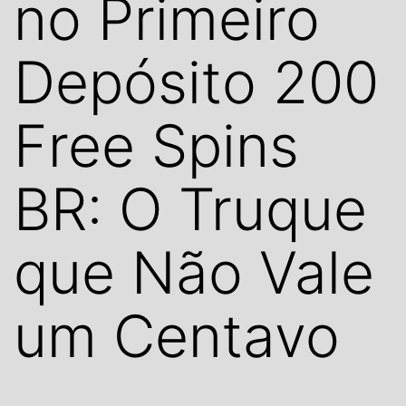
no Primeiro
Depósito 200
Free Spins
BR: O Truque
que Não Vale
um Centavo