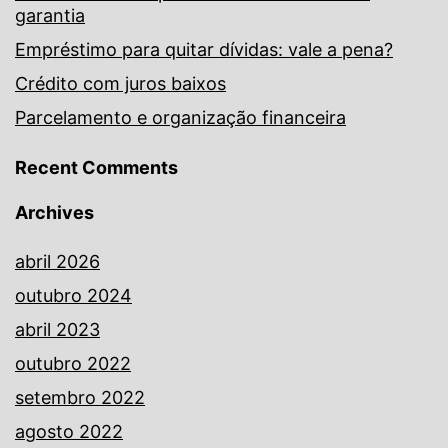
garantia
Empréstimo para quitar dívidas: vale a pena?
Crédito com juros baixos
Parcelamento e organização financeira
Recent Comments
Archives
abril 2026
outubro 2024
abril 2023
outubro 2022
setembro 2022
agosto 2022