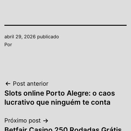
abril 29, 2026
publicado
Por
Navegação
Post anterior
Slots online Porto Alegre: o caos
de
lucrativo que ninguém te conta
Post
Próximo post
Betfair Casino 250 Rodadas Grátis