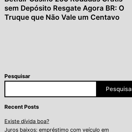
sem Depósito Resgate Agora BR: O
Truque que Não Vale um Centavo
Pesquisar
Pesquisa
Recent Posts
Existe dívida boa?
Juros baixos: empréstimo com veículo em