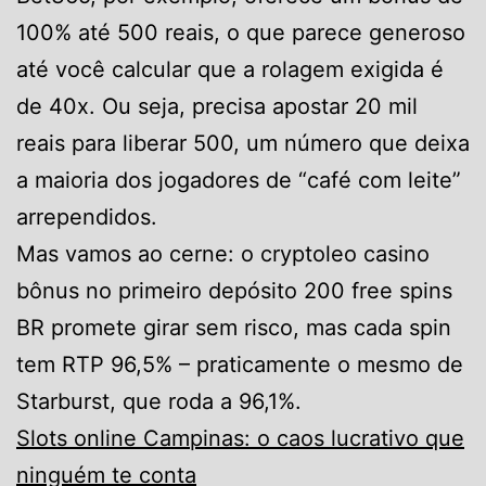
100% até 500 reais, o que parece generoso
até você calcular que a rolagem exigida é
de 40x. Ou seja, precisa apostar 20 mil
reais para liberar 500, um número que deixa
a maioria dos jogadores de “café com leite”
arrependidos.
Mas vamos ao cerne: o cryptoleo casino
bônus no primeiro depósito 200 free spins
BR promete girar sem risco, mas cada spin
tem RTP 96,5% – praticamente o mesmo de
Starburst, que roda a 96,1%.
Slots online Campinas: o caos lucrativo que
ninguém te conta