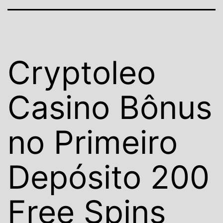
Cryptoleo
Casino Bônus
no Primeiro
Depósito 200
Free Spins