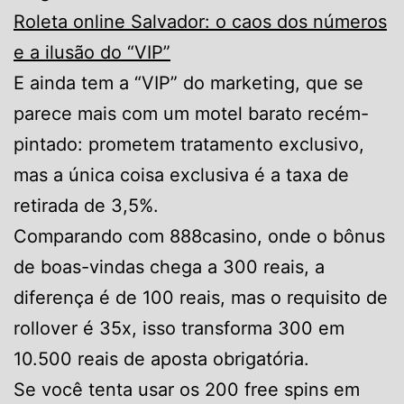
Roleta online Salvador: o caos dos números
e a ilusão do “VIP”
E ainda tem a “VIP” do marketing, que se
parece mais com um motel barato recém-
pintado: prometem tratamento exclusivo,
mas a única coisa exclusiva é a taxa de
retirada de 3,5%.
Comparando com 888casino, onde o bônus
de boas-vindas chega a 300 reais, a
diferença é de 100 reais, mas o requisito de
rollover é 35x, isso transforma 300 em
10.500 reais de aposta obrigatória.
Se você tenta usar os 200 free spins em