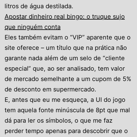
litros de água destilada.
Apostar dinheiro real bingo: o truque sujo
que ninguém conta
Eles também evitam o “VIP” aparente que o
site oferece – um título que na prática não
garante nada além de um selo de “cliente
especial” que, ao ser analisado, tem valor
de mercado semelhante a um cupom de 5%
de desconto em supermercado.
E, antes que eu me esqueça, a UI do jogo
tem aquela fonte minúscula de 8pt que mal
dá para ler os símbolos, o que me faz
perder tempo apenas para descobrir que o