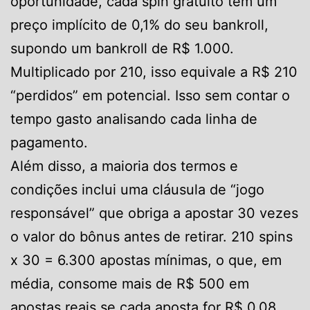
oportunidade, cada spin gratuito tem um
preço implícito de 0,1% do seu bankroll,
supondo um bankroll de R$ 1.000.
Multiplicado por 210, isso equivale a R$ 210
“perdidos” em potencial. Isso sem contar o
tempo gasto analisando cada linha de
pagamento.
Além disso, a maioria dos termos e
condições inclui uma cláusula de “jogo
responsável” que obriga a apostar 30 vezes
o valor do bônus antes de retirar. 210 spins
x 30 = 6.300 apostas mínimas, o que, em
média, consome mais de R$ 500 em
apostas reais se cada aposta for R$ 0,08.