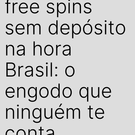
free spins
sem depósito
na hora
Brasil: o
engodo que
ninguém te
conta