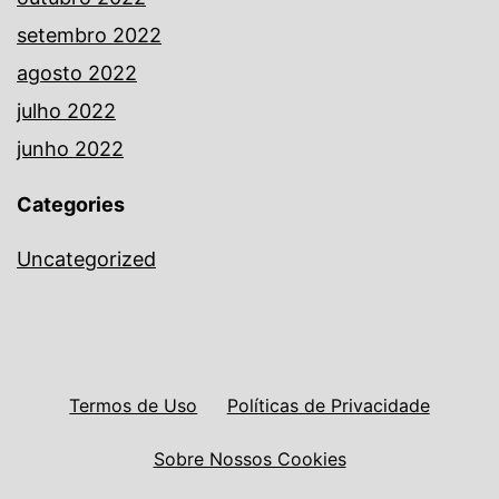
setembro 2022
agosto 2022
julho 2022
junho 2022
Categories
Uncategorized
Termos de Uso
Políticas de Privacidade
Sobre Nossos Cookies