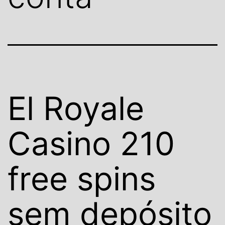
El Royale
Casino 210
free spins
sem depósito