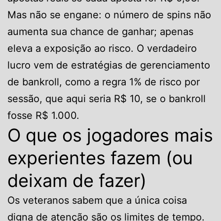
Mas não se engane: o número de spins não
aumenta sua chance de ganhar; apenas
eleva a exposição ao risco. O verdadeiro
lucro vem de estratégias de gerenciamento
de bankroll, como a regra 1% de risco por
sessão, que aqui seria R$ 10, se o bankroll
fosse R$ 1.000.
O que os jogadores mais
experientes fazem (ou
deixam de fazer)
Os veteranos sabem que a única coisa
digna de atenção são os limites de tempo.