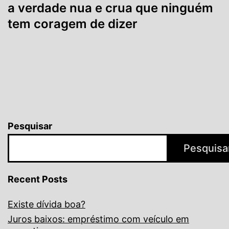
a verdade nua e crua que ninguém
tem coragem de dizer
Pesquisar
Pesquisa
Recent Posts
Existe dívida boa?
Juros baixos: empréstimo com veículo em