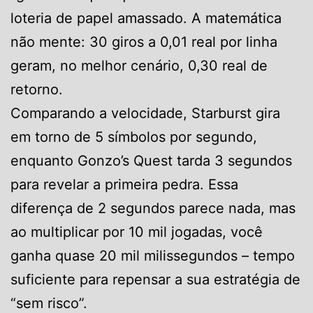
loteria de papel amassado. A matemática
não mente: 30 giros a 0,01 real por linha
geram, no melhor cenário, 0,30 real de
retorno.
Comparando a velocidade, Starburst gira
em torno de 5 símbolos por segundo,
enquanto Gonzo’s Quest tarda 3 segundos
para revelar a primeira pedra. Essa
diferença de 2 segundos parece nada, mas
ao multiplicar por 10 mil jogadas, você
ganha quase 20 mil milissegundos – tempo
suficiente para repensar a sua estratégia de
“sem risco”.