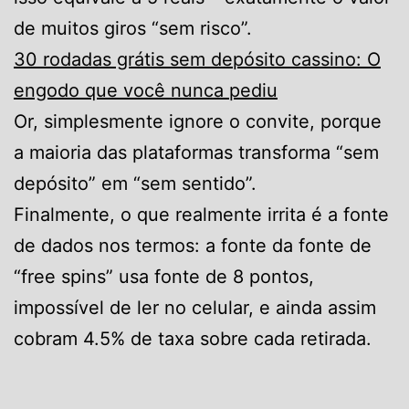
de muitos giros “sem risco”.
30 rodadas grátis sem depósito cassino: O
engodo que você nunca pediu
Or, simplesmente ignore o convite, porque
a maioria das plataformas transforma “sem
depósito” em “sem sentido”.
Finalmente, o que realmente irrita é a fonte
de dados nos termos: a fonte da fonte de
“free spins” usa fonte de 8 pontos,
impossível de ler no celular, e ainda assim
cobram 4.5% de taxa sobre cada retirada.