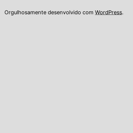
Orgulhosamente desenvolvido com
WordPress
.