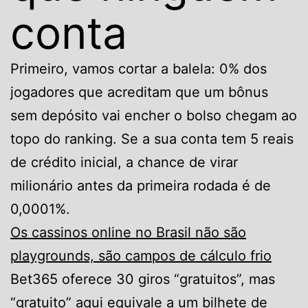
conta
Primeiro, vamos cortar a balela: 0% dos
jogadores que acreditam que um bônus
sem depósito vai encher o bolso chegam ao
topo do ranking. Se a sua conta tem 5 reais
de crédito inicial, a chance de virar
milionário antes da primeira rodada é de
0,0001%.
Os cassinos online no Brasil não são
playgrounds, são campos de cálculo frio
Bet365 oferece 30 giros “gratuitos”, mas
“gratuito” aqui equivale a um bilhete de