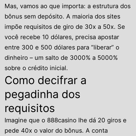
Mas, vamos ao que importa: a estrutura dos
bônus sem depósito. A maioria dos sites
impõe requisitos de giro de 30x a 50x. Se
você recebe 10 dólares, precisa apostar
entre 300 e 500 dólares para “liberar” o
dinheiro – um salto de 3000% a 5000%
sobre o crédito inicial.
Como decifrar a
pegadinha dos
requisitos
Imagine que o 888casino lhe dá 20 giros e
pede 40x o valor do bônus. A conta