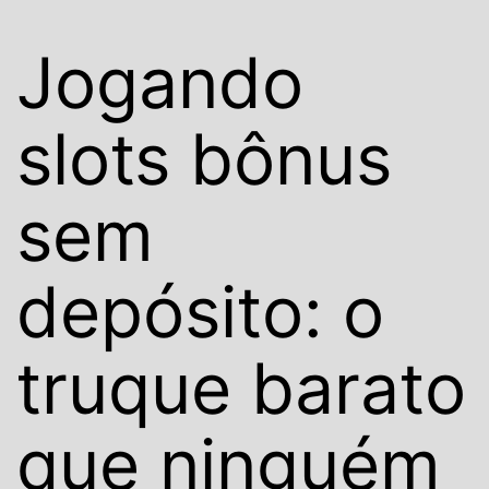
Jogando
slots bônus
sem
depósito: o
truque barato
que ninguém