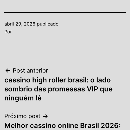
abril 29, 2026
publicado
Por
Navegação
Post anterior
cassino high roller brasil: o lado
de
sombrio das promessas VIP que
Post
ninguém lê
Próximo post
Melhor cassino online Brasil 2026: