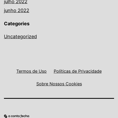
julho 2022
junho 2022
Categories
Uncategorized
Termos de Uso
Políticas de Privacidade
Sobre Nossos Cookies