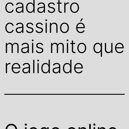
cadastro
cassino é
mais mito que
realidade