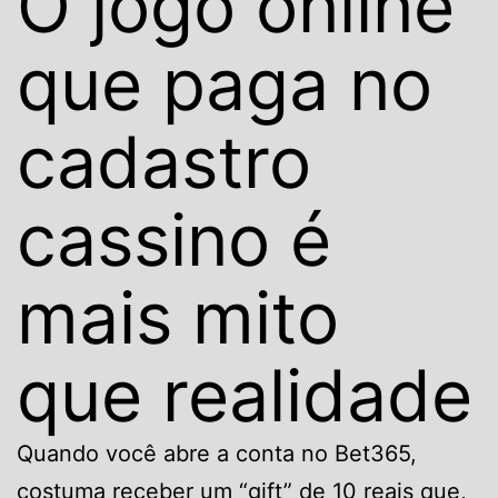
O jogo online
que paga no
cadastro
cassino é
mais mito
que realidade
Quando você abre a conta no Bet365,
costuma receber um “gift” de 10 reais que,