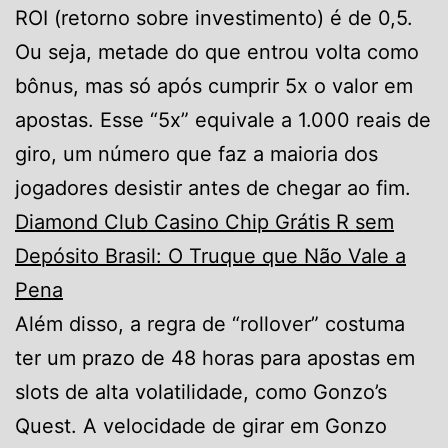
ROI (retorno sobre investimento) é de 0,5.
Ou seja, metade do que entrou volta como
bônus, mas só após cumprir 5x o valor em
apostas. Esse “5x” equivale a 1.000 reais de
giro, um número que faz a maioria dos
jogadores desistir antes de chegar ao fim.
Diamond Club Casino Chip Grátis R sem
Depósito Brasil: O Truque que Não Vale a
Pena
Além disso, a regra de “rollover” costuma
ter um prazo de 48 horas para apostas em
slots de alta volatilidade, como Gonzo’s
Quest. A velocidade de girar em Gonzo