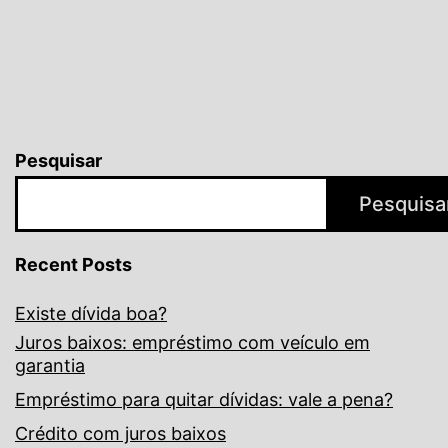
Pesquisar
Pesquisa
Recent Posts
Existe dívida boa?
Juros baixos: empréstimo com veículo em
garantia
Empréstimo para quitar dívidas: vale a pena?
Crédito com juros baixos