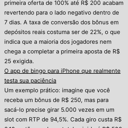
primeira oferta de 100% até R$ 200 acabam
revertendo para o lado negativo dentro de
7 dias. A taxa de conversão dos bônus em
depósitos reais costuma ser de 22%, o que
indica que a maioria dos jogadores nem
chega a completar a primeira aposta de R$
25 exigida.
O app de bingo para iPhone que realmente
testa sua paciência
Um exemplo prático: imagine que você
receba um bônus de R$ 250, mas para
sacá-lo precise girar 5.000 vezes em um
slot com RTP de 94,5%. Cada giro custa R$