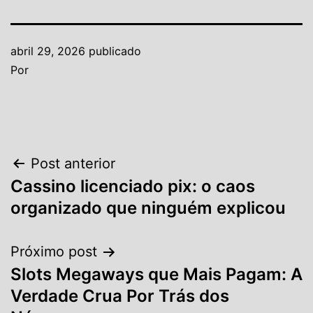
abril 29, 2026
publicado
Por
Navegação
Post anterior
Cassino licenciado pix: o caos
de
organizado que ninguém explicou
Post
Próximo post
Slots Megaways que Mais Pagam: A
Verdade Crua Por Trás dos