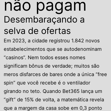
não pagam
Desembaraçando a
selva de ofertas
Em 2023, a cidade registrou 1.842 novos
estabelecimentos que se autodenominam
“casinos”. Nem todos esses nomes
significam bônus de verdade; muitos são
meros disfarces de bares onde a única “free
spin” que você recebe é o ventilador
girando no teto. Quando Bet365 lança um
“gift” de 15% de volta, a matemática revela
que a margem da casa sobe em 0,3 ponto