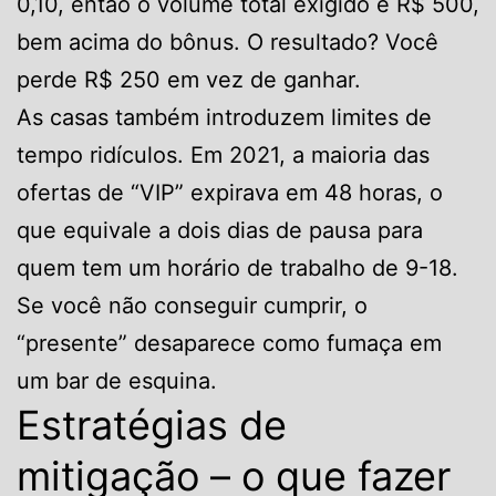
0,10, então o volume total exigido é R$ 500,
bem acima do bônus. O resultado? Você
perde R$ 250 em vez de ganhar.
As casas também introduzem limites de
tempo ridículos. Em 2021, a maioria das
ofertas de “VIP” expirava em 48 horas, o
que equivale a dois dias de pausa para
quem tem um horário de trabalho de 9-18.
Se você não conseguir cumprir, o
“presente” desaparece como fumaça em
um bar de esquina.
Estratégias de
mitigação – o que fazer