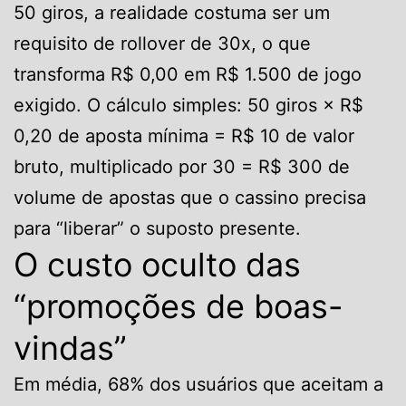
50 giros, a realidade costuma ser um
requisito de rollover de 30x, o que
transforma R$ 0,00 em R$ 1.500 de jogo
exigido. O cálculo simples: 50 giros × R$
0,20 de aposta mínima = R$ 10 de valor
bruto, multiplicado por 30 = R$ 300 de
volume de apostas que o cassino precisa
para “liberar” o suposto presente.
O custo oculto das
“promoções de boas-
vindas”
Em média, 68% dos usuários que aceitam a