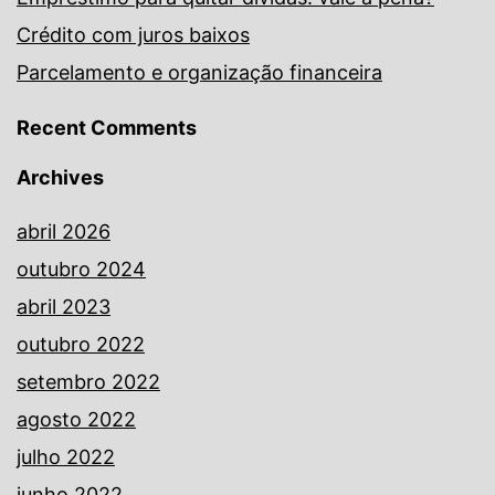
Crédito com juros baixos
Parcelamento e organização financeira
Recent Comments
Archives
abril 2026
outubro 2024
abril 2023
outubro 2022
setembro 2022
agosto 2022
julho 2022
junho 2022