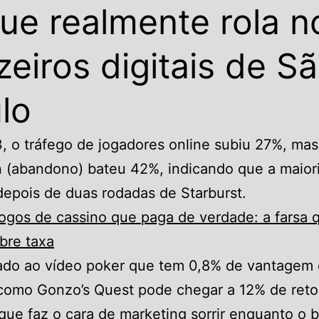
ue realmente rola n
zeiros digitais de S
lo
 o tráfego de jogadores online subiu 27%, mas
 (abandono) bateu 42%, indicando que a maior
depois de duas rodadas de Starburst.
jogos de cassino que paga de verdade: a farsa 
bre taxa
do ao vídeo poker que tem 0,8% de vantagem 
 como Gonzo’s Quest pode chegar a 12% de reto
ue faz o cara de marketing sorrir enquanto o 