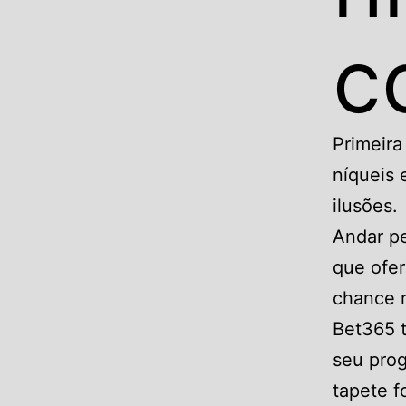
c
Primeira
níqueis 
ilusões.
Andar pe
que ofe
chance r
Bet365 t
seu pro
tapete f