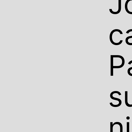
J
c
P
s
n