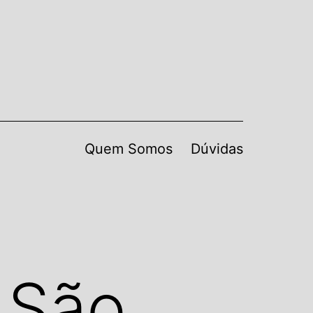
Quem Somos
Dúvidas
 São