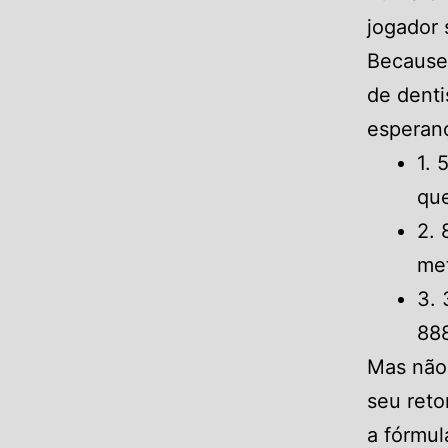
jogador 
Because 
de denti
esperan
1. 
que
2. 
met
3. 
888
Mas não 
seu reto
a fórmul