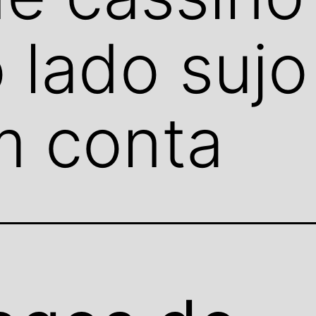
o lado suj
m conta