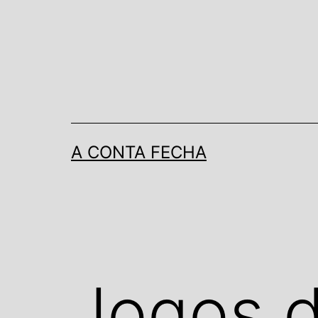
Pular
para
o
conteúdo
A CONTA FECHA
Jogos d