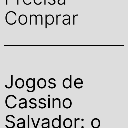
Comprar
Jogos de
Cassino
Salvador: o