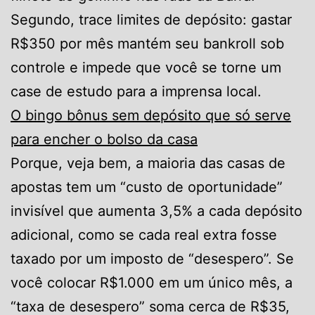
Segundo, trace limites de depósito: gastar
R$350 por mês mantém seu bankroll sob
controle e impede que você se torne um
case de estudo para a imprensa local.
O bingo bônus sem depósito que só serve
para encher o bolso da casa
Porque, veja bem, a maioria das casas de
apostas tem um “custo de oportunidade”
invisível que aumenta 3,5% a cada depósito
adicional, como se cada real extra fosse
taxado por um imposto de “desespero”. Se
você colocar R$1.000 em um único mês, a
“taxa de desespero” soma cerca de R$35,