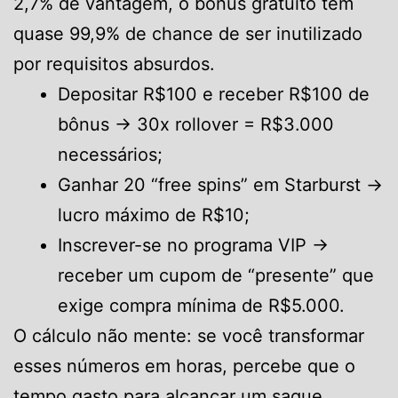
2,7% de vantagem, o bônus gratuito tem
quase 99,9% de chance de ser inutilizado
por requisitos absurdos.
Depositar R$100 e receber R$100 de
bônus → 30x rollover = R$3.000
necessários;
Ganhar 20 “free spins” em Starburst →
lucro máximo de R$10;
Inscrever-se no programa VIP →
receber um cupom de “presente” que
exige compra mínima de R$5.000.
O cálculo não mente: se você transformar
esses números em horas, percebe que o
tempo gasto para alcançar um saque