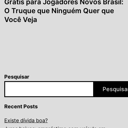
Grátis para Jogadores Novos Brasil:
O Truque que Ninguém Quer que
Você Veja
Pesquisar
Pesquisa
Recent Posts
Existe dívida boa?