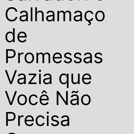
Calhamaço
de
Promessas
Vazia que
Você Não
Precisa