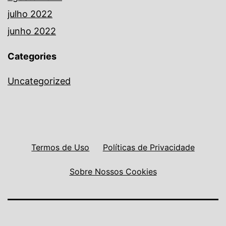
julho 2022
junho 2022
Categories
Uncategorized
Termos de Uso
Políticas de Privacidade
Sobre Nossos Cookies