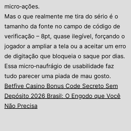
micro‑ações.
Mas o que realmente me tira do sério é o
tamanho da fonte no campo de código de
verificação – 8pt, quase ilegível, forçando o
jogador a ampliar a tela ou a aceitar um erro
de digitação que bloqueia o saque por dias.
Essa micro‑naufrágio de usabilidade faz
tudo parecer uma piada de mau gosto.
Betfive Casino Bonus Code Secreto Sem
Depósito 2026 Brasil: O Engodo que Você
Não Precisa