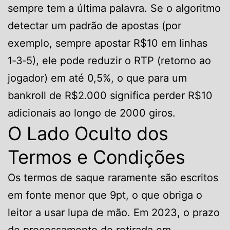
sempre tem a última palavra. Se o algoritmo
detectar um padrão de apostas (por
exemplo, sempre apostar R$10 em linhas
1‑3‑5), ele pode reduzir o RTP (retorno ao
jogador) em até 0,5%, o que para um
bankroll de R$2.000 significa perder R$10
adicionais ao longo de 2000 giros.
O Lado Oculto dos
Termos e Condições
Os termos de saque raramente são escritos
em fonte menor que 9pt, o que obriga o
leitor a usar lupa de mão. Em 2023, o prazo