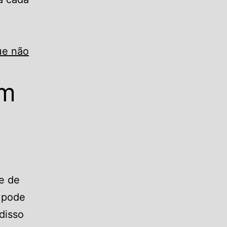
ue não
ém
de de
d pode
disso