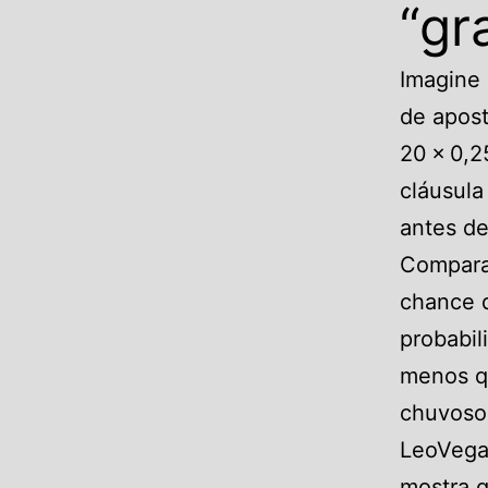
“gr
Imagine 
de apost
20 × 0,2
cláusula
antes de
Compara
chance d
probabil
menos q
chuvoso
LeoVegas
mostra q