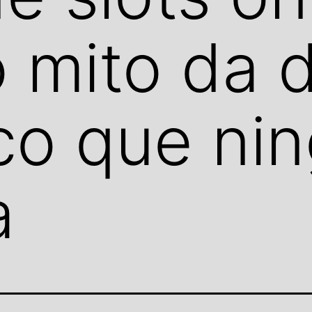
o mito da 
co que ni
a