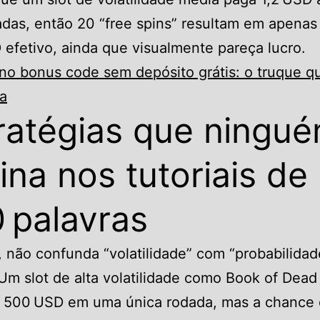
das, então 20 “free spins” resultam em apenas
 efetivo, ainda que visualmente pareça lucro.
ino bonus code sem depósito grátis: o truque q
a
ratégias que ningu
ina nos tutoriais de
 palavras
, não confunda “volatilidade” com “probabilida
Um slot de alta volatilidade como Book of Dea
r 500 USD em uma única rodada, mas a chance 