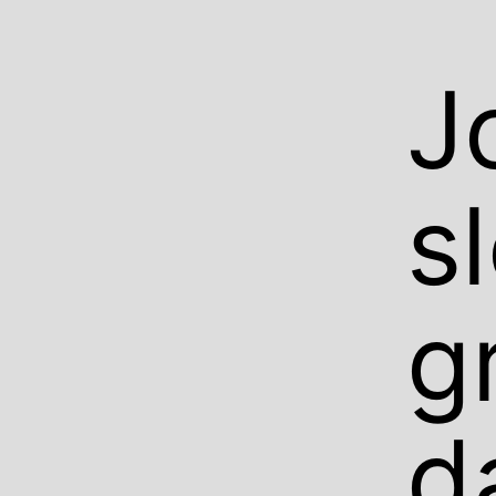
J
s
g
d