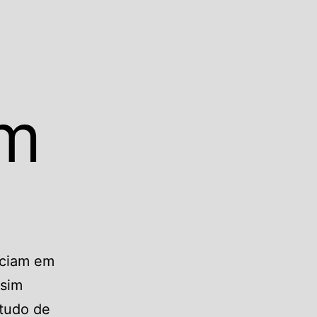
ém
iciam em
ssim
tudo de