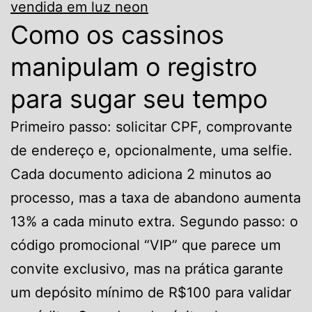
vendida em luz neon
Como os cassinos
manipulam o registro
para sugar seu tempo
Primeiro passo: solicitar CPF, comprovante
de endereço e, opcionalmente, uma selfie.
Cada documento adiciona 2 minutos ao
processo, mas a taxa de abandono aumenta
13% a cada minuto extra. Segundo passo: o
código promocional “VIP” que parece um
convite exclusivo, mas na prática garante
um depósito mínimo de R$100 para validar