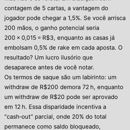
contagem de 5 cartas, a vantagem do
jogador pode chegar a 1,5%. Se você arrisca
200 mãos, o ganho potencial seria
200 × 0,015 = R$3, enquanto as casas já
embolsam 0,5% de rake em cada aposta. O
resultado? Um lucro ilusório que
desaparece antes de você notar.
Os termos de saque são um labirinto: um
withdraw de R$200 demora 72 h, enquanto
um withdraw de R$20 pode ser aprovado
em 12 h. Essa disparidade incentiva a
“cash‑out” parcial, onde 20% do total
permanece como saldo bloqueado,