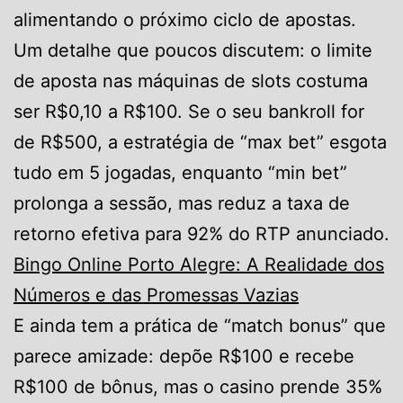
alimentando o próximo ciclo de apostas.
Um detalhe que poucos discutem: o limite
de aposta nas máquinas de slots costuma
ser R$0,10 a R$100. Se o seu bankroll for
de R$500, a estratégia de “max bet” esgota
tudo em 5 jogadas, enquanto “min bet”
prolonga a sessão, mas reduz a taxa de
retorno efetiva para 92% do RTP anunciado.
Bingo Online Porto Alegre: A Realidade dos
Números e das Promessas Vazias
E ainda tem a prática de “match bonus” que
parece amizade: depõe R$100 e recebe
R$100 de bônus, mas o casino prende 35%