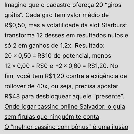
Imagine que o cadastro ofereça 20 “giros
grátis”. Cada giro tem valor médio de
R$0,50, mas a volatilidade da slot Starburst
transforma 12 desses em resultados nulos e
só 2 em ganhos de 1,2x. Resultado:
20 × 0,50 = R$10 de potencial, menos
12 × 0,00 = R$0 e +2 × 0,60 = R$1,20. No
fim, você tem R$1,20 contra a exigência de
rollover de 40x, ou seja, precisa apostar
R$48 para desbloquear aquele “presente”.
Onde jogar cassino online Salvador: o guia
sem firulas que ninguém te conta
O “melhor cassino com bônus” é uma ilusão