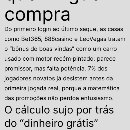
compra
Do primeiro login ao último saque, as casas
como Bet365, 888casino e LeoVegas tratam
o “bônus de boas‑vindas” como um carro
usado com motor recém‑pintado: parece
promissor, mas falta potência. 7% dos
jogadores novatos já desistem antes da
primeira jogada real, porque a matemática
das promoções não perdoa entusiasmo.
O cálculo sujo por trás
do “dinheiro grátis”