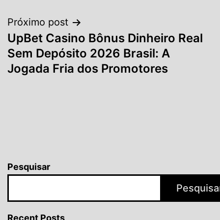
Próximo post
UpBet Casino Bônus Dinheiro Real
Sem Depósito 2026 Brasil: A
Jogada Fria dos Promotores
Pesquisar
Pesquisa
Recent Posts