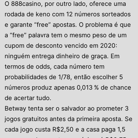
O 888casino, por outro lado, oferece uma
rodada de keno com 12 números sorteados
e garante “free” apostas. O problema é que
a “free” palavra tem o mesmo peso de um
cupom de desconto vencido em 2020:
ninguém entrega dinheiro de graça. Em
termos de odds, cada número tem
probabilidades de 1/78, então escolher 5
números produz apenas 0,013 % de chance
de acertar tudo.
Betway tenta ser o salvador ao prometer 3
jogos gratuitos antes da primeira aposta. Se
cada jogo custa R$2,50 e a casa paga 1,5