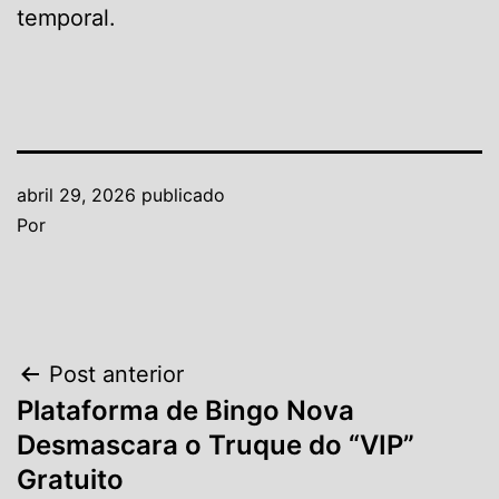
temporal.
abril 29, 2026
publicado
Por
Navegação
Post anterior
Plataforma de Bingo Nova
de
Desmascara o Truque do “VIP”
Post
Gratuito