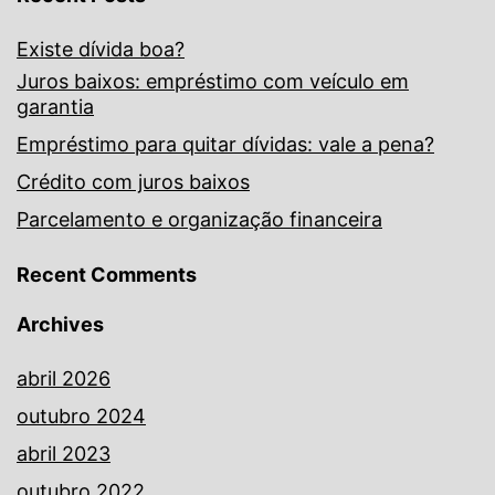
Existe dívida boa?
Juros baixos: empréstimo com veículo em
garantia
Empréstimo para quitar dívidas: vale a pena?
Crédito com juros baixos
Parcelamento e organização financeira
Recent Comments
Archives
abril 2026
outubro 2024
abril 2023
outubro 2022