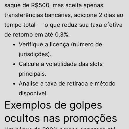
saque de R$500, mas aceita apenas
transferências bancárias, adicione 2 dias ao
tempo total — o que reduz sua taxa efetiva
de retorno em até 0,3%.
Verifique a licença (número de
jurisdições).
Calcule a volatilidade das slots
principais.
Analise a taxa de retirada e método
disponível.
Exemplos de golpes
ocultos nas promoções