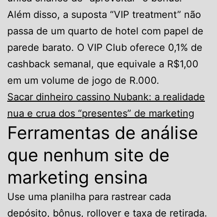
Além disso, a suposta “VIP treatment” não
passa de um quarto de hotel com papel de
parede barato. O VIP Club oferece 0,1% de
cashback semanal, que equivale a R$1,00
em um volume de jogo de R.000.
Sacar dinheiro cassino Nubank: a realidade
nua e crua dos “presentes” de marketing
Ferramentas de análise
que nenhum site de
marketing ensina
Use uma planilha para rastrear cada
depósito, bônus, rollover e taxa de retirada.