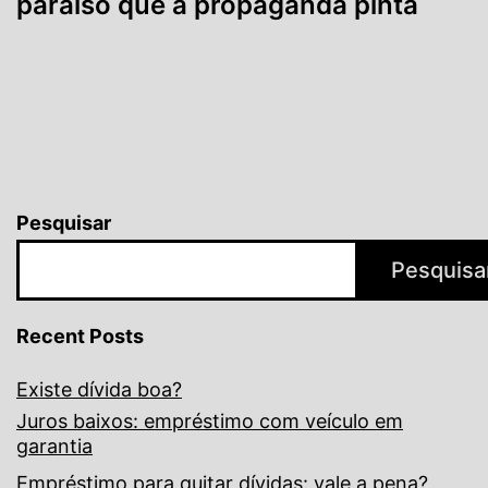
paraíso que a propaganda pinta
Pesquisar
Pesquisa
Recent Posts
Existe dívida boa?
Juros baixos: empréstimo com veículo em
garantia
Empréstimo para quitar dívidas: vale a pena?