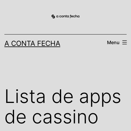
Pular
para
o
conteúdo
A CONTA FECHA
Menu
Lista de apps
de cassino