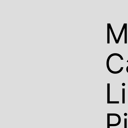
M
C
L
P