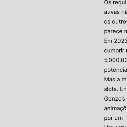
Os regul
ativas n
os outro
parece m
Em 2023,
cumprir 
5.000.00
potencia
Mas a m
slots. E
Gonzo’s
animaçõe
por um “