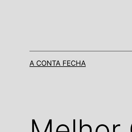
Pular
para
o
conteúdo
A CONTA FECHA
Melhor 