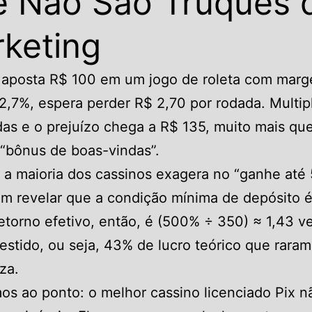
 Não São Truques 
keting
 aposta R$ 100 em um jogo de roleta com mar
2,7%, espera perder R$ 2,70 por rodada. Multip
as e o prejuízo chega a R$ 135, muito mais qu
“bônus de boas-vindas”.
 a maioria dos cassinos exagera no “ganhe até
em revelar que a condição mínima de depósito 
etorno efetivo, então, é (500% ÷ 350) ≈ 1,43 v
vestido, ou seja, 43% de lucro teórico que rara
za.
s ao ponto: o melhor cassino licenciado Pix n