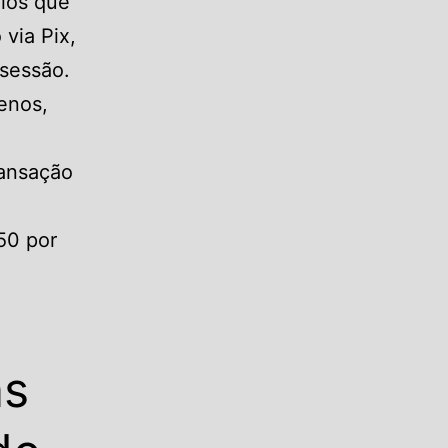
ios que
via Pix,
sessão.
enos,
ransação
,50 por
as