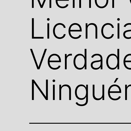
Licenci
Verdad
Ningué