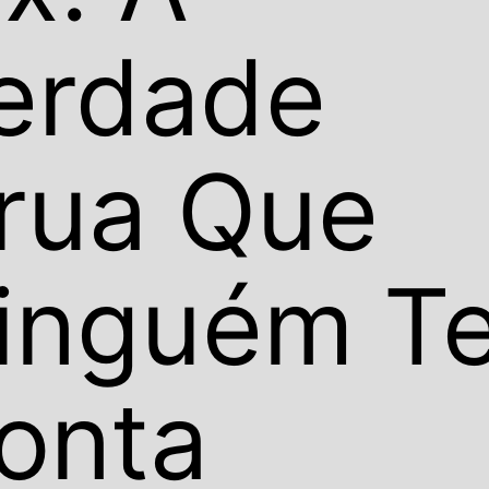
erdade
rua Que
inguém T
onta