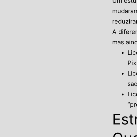
Um estu
mudaram 
reduzir
A difere
mas ain
Lic
Pix
Lic
sa
Lic
“pr
Est