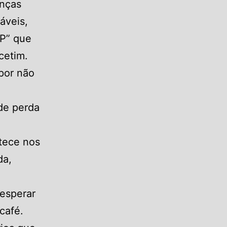
enças
áveis,
IP” que
cetim.
por não
de perda
tece nos
da,
 esperar
café.