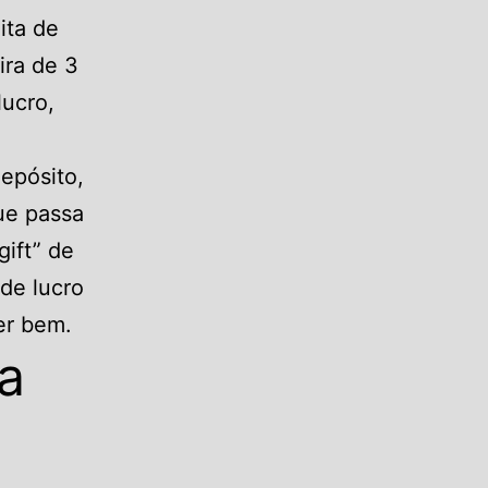
ita de
ira de 3
lucro,
epósito,
ue passa
gift” de
de lucro
er bem.
a