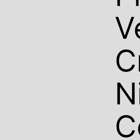
V
C
N
C