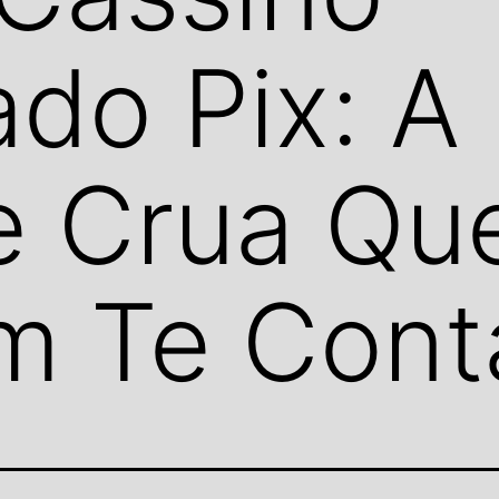
ado Pix: A
e Crua Qu
m Te Cont