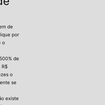
de
gem de
lique por
e o
 500% de
é R$
ezes o
mente se
ão existe