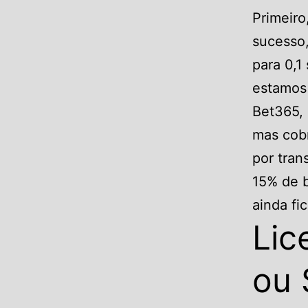
Primeiro
sucesso
para 0,1
estamos 
Bet365, 
mas cob
por tran
15% de b
ainda fi
Lic
ou 