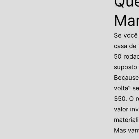
Que
Mar
Se você
casa de 
50 rodad
suposto 
Because
volta” s
350. O r
valor in
materiali
Mas vamo