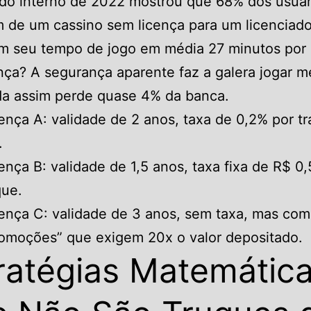
do interno de 2022 mostrou que 68% dos usuár
de um cassino sem licença para um licenciado 
am seu tempo de jogo em média 27 minutos por 
nça? A segurança aparente faz a galera jogar m
da assim perde quase 4% da banca.
ença A: validade de 2 anos, taxa de 0,2% por t
.
ença B: validade de 1,5 anos, taxa fixa de R$ 0
que.
ença C: validade de 3 anos, sem taxa, mas com
omoções” que exigem 20x o valor depositado.
ratégias Matemátic