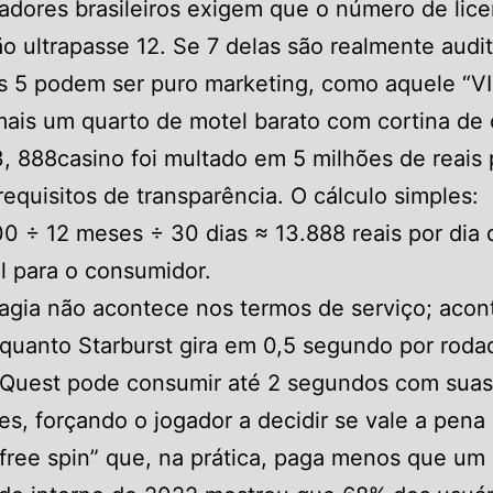
adores brasileiros exigem que o número de lic
ão ultrapasse 12. Se 7 delas são realmente audit
s 5 podem ser puro marketing, como aquele “V
ais um quarto de motel barato com cortina de 
 888casino foi multado em 5 milhões de reais 
requisitos de transparência. O cálculo simples:
0 ÷ 12 meses ÷ 30 dias ≈ 13.888 reais por dia 
l para o consumidor.
agia não acontece nos termos de serviço; acon
nquanto Starburst gira em 0,5 segundo por roda
 Quest pode consumir até 2 segundos com suas
s, forçando o jogador a decidir se vale a pena
free spin” que, na prática, paga menos que um 