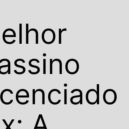
elhor
assino
icenciado
ix: A