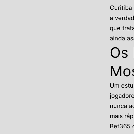
Curitiba
a verdad
que trat
ainda as
Os
Mos
Um estud
jogador
nunca ac
mais ráp
Bet365 