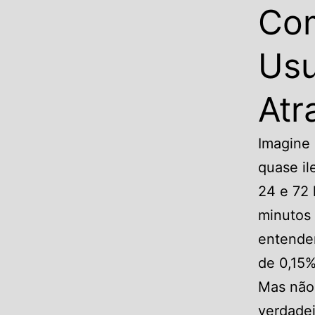
Com
Usu
Atr
Imagine 
quase il
24 e 72 
minutos 
entender
de 0,15%
Mas não 
verdadei