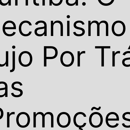
ecanismo
ujo Por Tr
as
Promoçõe