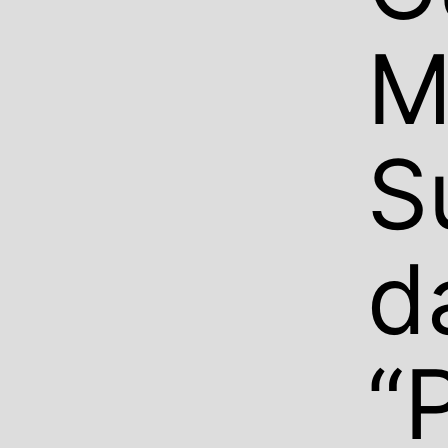
M
S
d
“