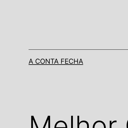
Pular
para
o
conteúdo
A CONTA FECHA
Melhor 