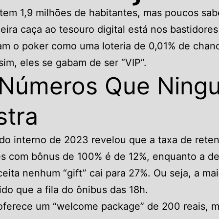
 tem 1,9 milhões de habitantes, mas poucos sa
eira caça ao tesouro digital está nos bastidores
am o poker como uma loteria de 0,01% de chan
sim, eles se gabam de ser “VIP”.
 Números Que Ning
tra
o interno de 2023 revelou que a taxa de rete
es com bônus de 100% é de 12%, enquanto a d
eita nenhum “gift” cai para 27%. Ou seja, a maio
ido que a fila do ônibus das 18h.
oferece um “welcome package” de 200 reais, m