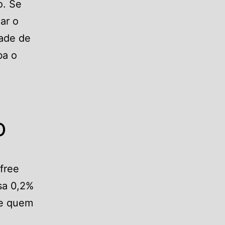
o. Se
car o
dade de
ba o
o
free
sa 0,2%
de quem