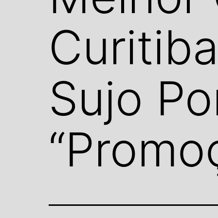
Curitib
Sujo Po
“Promo