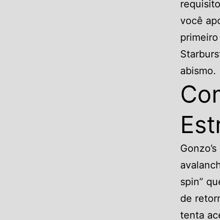
requisit
você apo
primeiro
Starburs
abismo.
Com
Est
Gonzo’s
avalanch
spin” qu
de reto
tenta ac