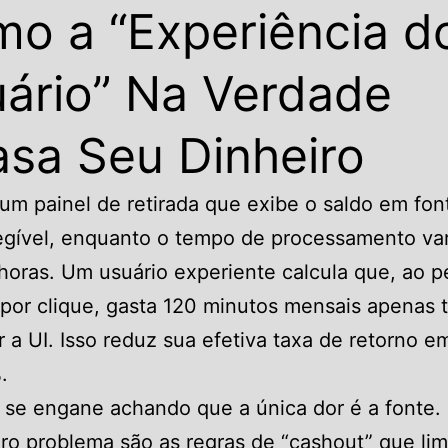
o a “Experiência d
ário” Na Verdade
asa Seu Dinheiro
um painel de retirada que exibe o saldo em fon
egível, enquanto o tempo de processamento var
horas. Um usuário experiente calcula que, ao p
por clique, gasta 120 minutos mensais apenas 
 a UI. Isso reduz sua efetiva taxa de retorno e
.
se engane achando que a única dor é a fonte.
ro problema são as regras de “cashout” que li