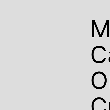
M
C
O
C