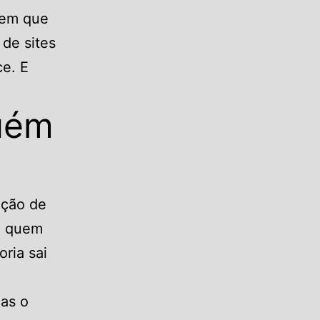
bem que
 de sites
ce. E
uém
nção de
e quem
ria sai
as o