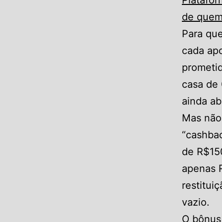
Platafor
de quem 
Para que
cada apo
prometid
casa de 
ainda ab
Mas não 
“cashba
de R$15
apenas 
restitui
vazio.
O bônus 