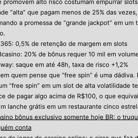
e promovem alto risco costumam empurrar slot
dade “alta” que pagam menos de 25% das vezes,
mando a promessa de “grande jackpot” em um t
o.
365: 0,5% de retenção de margem em slots
casino: 20% de bônus requer 10 mil em volum
way: saque em até 48h, taxa de risco +1,2%
tem quem pense que “free spin” é uma dádiva.
 um “free spin” em um slot de alta volatilidade 
e de pagar algo acima de R$100, o que equiva
m lanche grátis em um restaurante cinco estrel
sino bônus exclusivo somente hoje BR: o truqu
guém conta