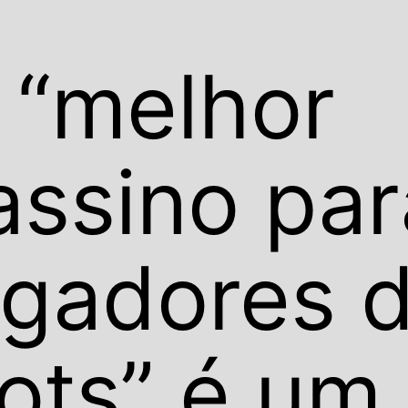
 “melhor
assino par
ogadores 
lots” é um