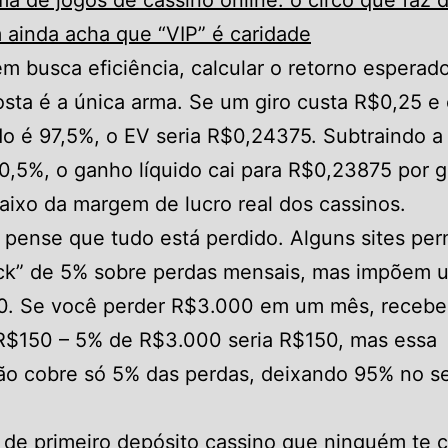
ma de jogos de cassino online: o circo que faz d
ainda acha que “VIP” é caridade
m busca eficiência, calcular o retorno esperad
sta é a única arma. Se um giro custa R$0,25 e
o é 97,5%, o EV seria R$0,24375. Subtraindo a
0,5%, o ganho líquido cai para R$0,23875 por g
aixo da margem de lucro real dos cassinos.
pense que tudo está perdido. Alguns sites per
ck” de 5% sobre perdas mensais, mas impõem u
0. Se você perder R$3.000 em um mês, recebe
R$150 – 5% de R$3.000 seria R$150, mas essa
ção cobre só 5% das perdas, deixando 95% no s
de primeiro depósito cassino que ninguém te c