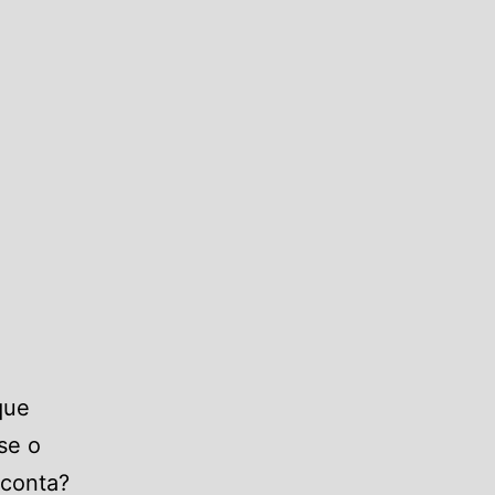
que
se o
 conta?