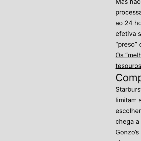
Mas não
process
ao 24 ho
efetiva 
“preso” 
Os “mel
tesouro
Comp
Starburs
limitam 
escolher
chega a
Gonzo’s 