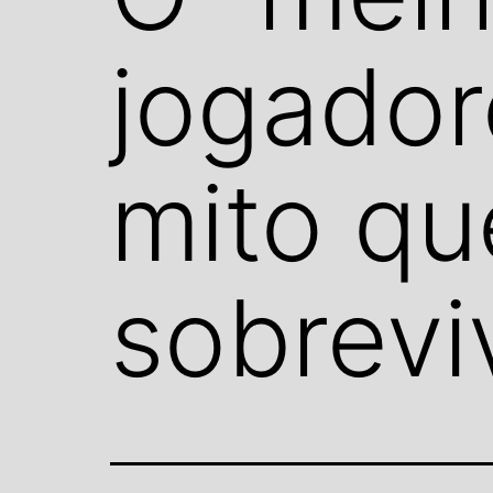
jogador
mito q
sobrev