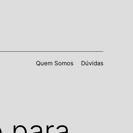
Quem Somos
Dúvidas
o para