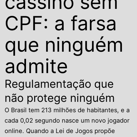
cassino sem
CPF: a farsa
que ninguém
admite
Regulamentação que
não protege ninguém
O Brasil tem 213 milhões de habitantes, e a
cada 0,02 segundo nasce um novo jogador
online. Quando a Lei de Jogos propõe