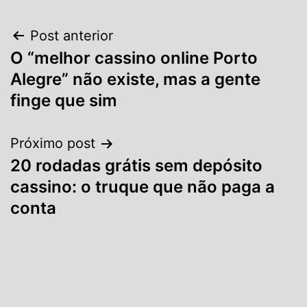
Navegação
Post anterior
O “melhor cassino online Porto
de
Alegre” não existe, mas a gente
Post
finge que sim
Próximo post
20 rodadas grátis sem depósito
cassino: o truque que não paga a
conta