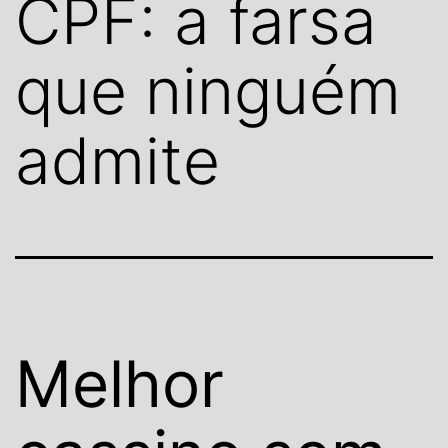
CPF: a farsa
que ninguém
admite
Melhor