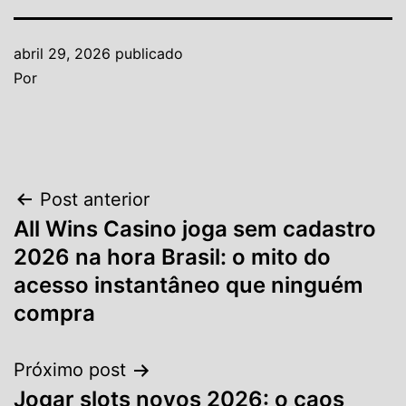
abril 29, 2026
publicado
Por
Navegação
Post anterior
All Wins Casino joga sem cadastro
de
2026 na hora Brasil: o mito do
Post
acesso instantâneo que ninguém
compra
Próximo post
Jogar slots novos 2026: o caos