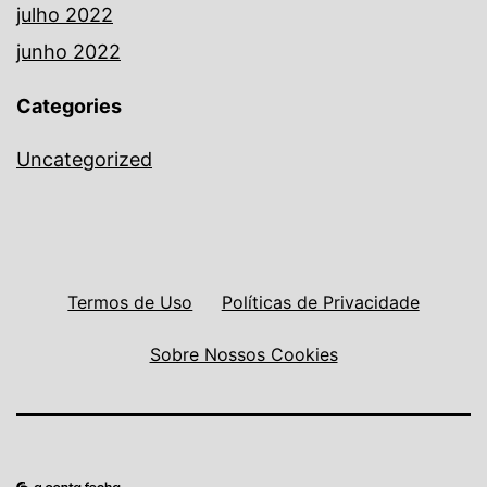
julho 2022
junho 2022
Categories
Uncategorized
Termos de Uso
Políticas de Privacidade
Sobre Nossos Cookies