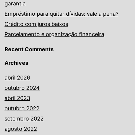
garantia
Empréstimo para quitar dívidas: vale a pena?
Crédito com juros baixos
Parcelamento e organização financeira
Recent Comments
Archives
abril 2026
outubro 2024
abril 2023
outubro 2022
setembro 2022
agosto 2022