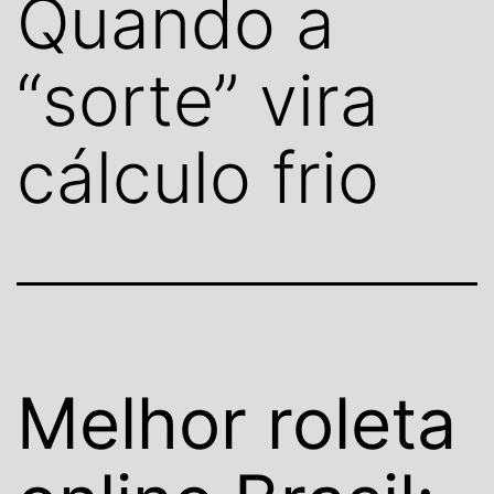
Quando a
“sorte” vira
cálculo frio
Melhor roleta