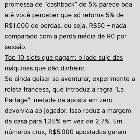
promessa de “cashback” de 5% parece boa
até você perceber que só retorna 5% de
R$1.000 de perdas, ou seja, R$50 – nada
comparado com a perda média de R0 por
sessão.
Top 10 slots que pagam: o lado sujo das
máquinas que dão dinheiro
Se ainda quiser se aventurar, experimente a
roleta francesa, que introduz a regra “La
Partage”: metade da aposta em zero
devolvida ao jogador. Isso reduz a margem
da casa para 1,35% em vez de 2,7%. Em
números crus, R$5.000 apostados geram