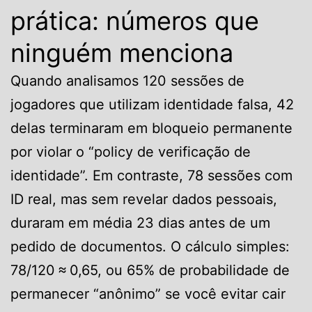
prática: números que
ninguém menciona
Quando analisamos 120 sessões de
jogadores que utilizam identidade falsa, 42
delas terminaram em bloqueio permanente
por violar o “policy de verificação de
identidade”. Em contraste, 78 sessões com
ID real, mas sem revelar dados pessoais,
duraram em média 23 dias antes de um
pedido de documentos. O cálculo simples:
78/120 ≈ 0,65, ou 65% de probabilidade de
permanecer “anônimo” se você evitar cair