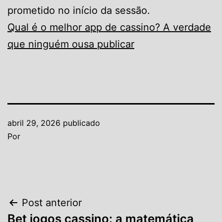
prometido no início da sessão.
Qual é o melhor app de cassino? A verdade
que ninguém ousa publicar
abril 29, 2026
publicado
Por
Navegação
Post anterior
Bet jogos cassino: a matemática