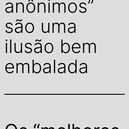
anônimos”
são uma
ilusão bem
embalada