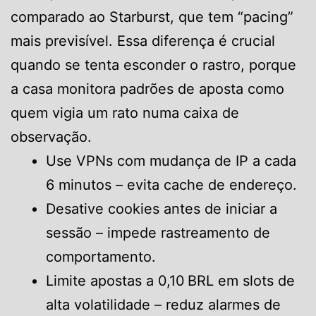
comparado ao Starburst, que tem “pacing”
mais previsível. Essa diferença é crucial
quando se tenta esconder o rastro, porque
a casa monitora padrões de aposta como
quem vigia um rato numa caixa de
observação.
Use VPNs com mudança de IP a cada
6 minutos – evita cache de endereço.
Desative cookies antes de iniciar a
sessão – impede rastreamento de
comportamento.
Limite apostas a 0,10 BRL em slots de
alta volatilidade – reduz alarmes de