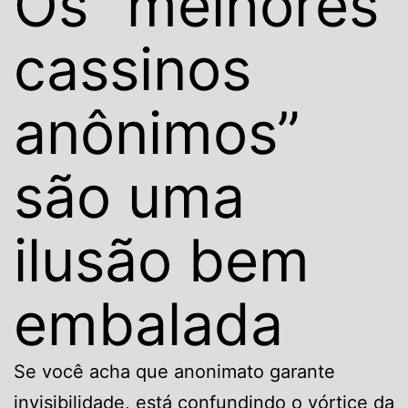
Os “melhores
cassinos
anônimos”
são uma
ilusão bem
embalada
Se você acha que anonimato garante
invisibilidade, está confundindo o vórtice da