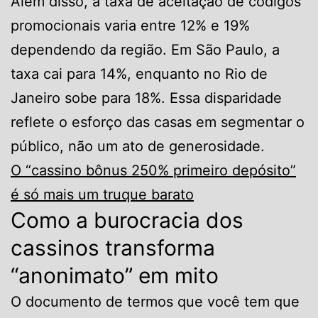
Além disso, a taxa de aceitação de códigos
promocionais varia entre 12% e 19%
dependendo da região. Em São Paulo, a
taxa cai para 14%, enquanto no Rio de
Janeiro sobe para 18%. Essa disparidade
reflete o esforço das casas em segmentar o
público, não um ato de generosidade.
O “cassino bônus 250% primeiro depósito”
é só mais um truque barato
Como a burocracia dos
cassinos transforma
“anonimato” em mito
O documento de termos que você tem que