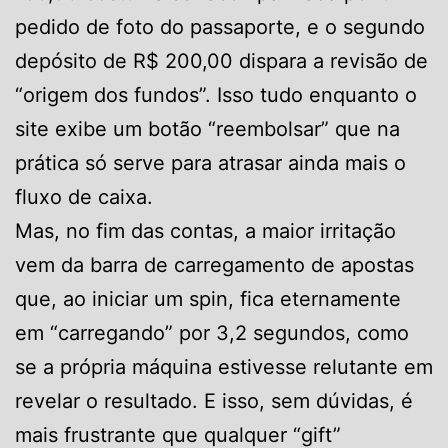
pedido de foto do passaporte, e o segundo
depósito de R$ 200,00 dispara a revisão de
“origem dos fundos”. Isso tudo enquanto o
site exibe um botão “reembolsar” que na
prática só serve para atrasar ainda mais o
fluxo de caixa.
Mas, no fim das contas, a maior irritação
vem da barra de carregamento de apostas
que, ao iniciar um spin, fica eternamente
em “carregando” por 3,2 segundos, como
se a própria máquina estivesse relutante em
revelar o resultado. E isso, sem dúvidas, é
mais frustrante que qualquer “gift”