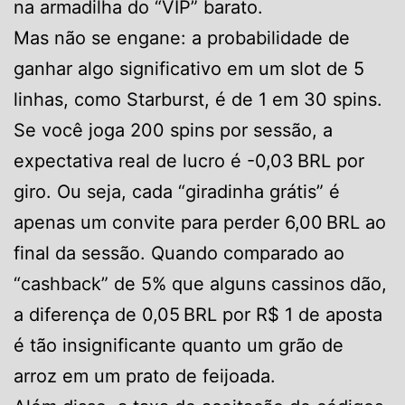
na armadilha do “VIP” barato.
Mas não se engane: a probabilidade de
ganhar algo significativo em um slot de 5
linhas, como Starburst, é de 1 em 30 spins.
Se você joga 200 spins por sessão, a
expectativa real de lucro é -0,03 BRL por
giro. Ou seja, cada “giradinha grátis” é
apenas um convite para perder 6,00 BRL ao
final da sessão. Quando comparado ao
“cashback” de 5% que alguns cassinos dão,
a diferença de 0,05 BRL por R$ 1 de aposta
é tão insignificante quanto um grão de
arroz em um prato de feijoada.