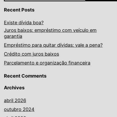
Recent Posts
Existe dívida boa?
Juros baixos: empréstimo com veículo em
garantia
Empréstimo para quitar dívidas: vale a pena?
Crédito com juros baixos
Parcelamento e organização financeira
Recent Comments
Archives
abril 2026
outubro 2024