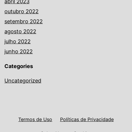
abril 2023
outubro 2022
setembro 2022
agosto 2022
julho 2022
junho 2022
Categories
Uncategorized
Termos de Uso
Políticas de Privacidade