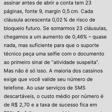
assinar antes de abrir a conta tem 23
páginas, fonte 9, margin 0,5 cm. Cada
cláusula acrescenta 0,02 % de risco de
bloqueio futuro. Se somarmos 23 cláusulas,
chegamos a um aumento de 0,46% – quase
nada, mas suficiente para que o suporte
técnico peça uma selfie com o documento
ao primeiro sinal de “atividade suspeita”.
Mas não é só isso. A maioria dos cassinos
exige que você valide seu número de
telefone. Ao usar serviços de SMS
descartáveis, o custo médio por número é
de R$ 2,70 e a taxa de sucesso fica em