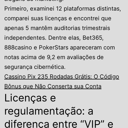
Primeiro, examinei 12 plataformas distintas,
comparei suas licenças e encontrei que
apenas 5 mantêm auditorias trimestrais
independentes. Dentre elas, Bet365,
888casino e PokerStars apareceram com
notas acima de 9,2 em avaliações de
segurança cibernética.
Cassino Pix 235 Rodadas Grátis: O Código
Bônus que Não Conserta sua Conta
Licenças e
regulamentação: a
diferença entre “VIP” e