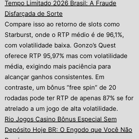
Tempo Limitado 2026 Brasil: A Fraude
Disfarçada de Sorte
Compare isso ao retorno de slots como
Starburst, onde o RTP médio é de 96,1%,
com volatilidade baixa. Gonzo’s Quest
oferece RTP 95,97% mas com volatilidade
média, exigindo mais paciência para
alcançar ganhos consistentes. Em
contraste, um bônus “free spin” de 20
rodadas pode ter RTP de apenas 87% se for
atrelado a um jogo de alta volatilidade.
Rio Jogos Casino Bônus Especial Sem
Depósito Hoje BR: O Engodo que Você Não