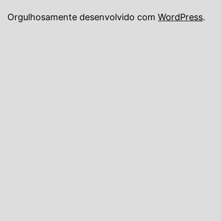
Orgulhosamente desenvolvido com
WordPress
.