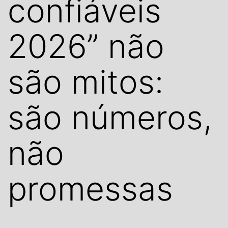
confiáveis
2026” não
são mitos:
são números,
não
promessas