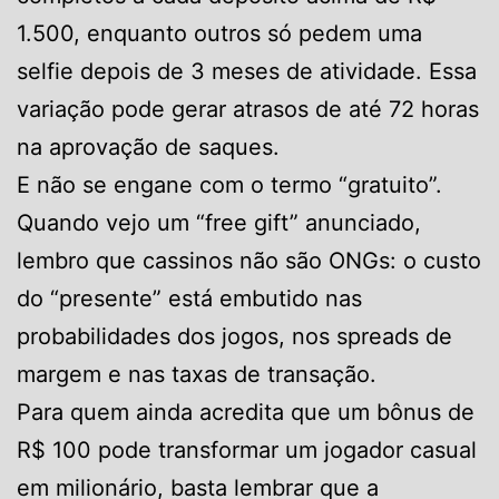
1.500, enquanto outros só pedem uma
selfie depois de 3 meses de atividade. Essa
variação pode gerar atrasos de até 72 horas
na aprovação de saques.
E não se engane com o termo “gratuito”.
Quando vejo um “free gift” anunciado,
lembro que cassinos não são ONGs: o custo
do “presente” está embutido nas
probabilidades dos jogos, nos spreads de
margem e nas taxas de transação.
Para quem ainda acredita que um bônus de
R$ 100 pode transformar um jogador casual
em milionário, basta lembrar que a