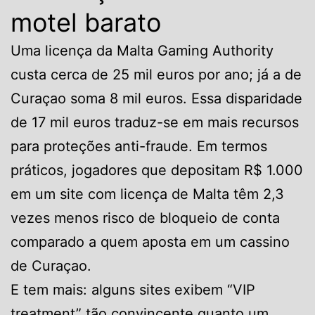
motel barato
Uma licença da Malta Gaming Authority
custa cerca de 25 mil euros por ano; já a de
Curaçao soma 8 mil euros. Essa disparidade
de 17 mil euros traduz-se em mais recursos
para proteções anti-fraude. Em termos
práticos, jogadores que depositam R$ 1.000
em um site com licença de Malta têm 2,3
vezes menos risco de bloqueio de conta
comparado a quem aposta em um cassino
de Curaçao.
E tem mais: alguns sites exibem “VIP
treatment” tão convincente quanto um