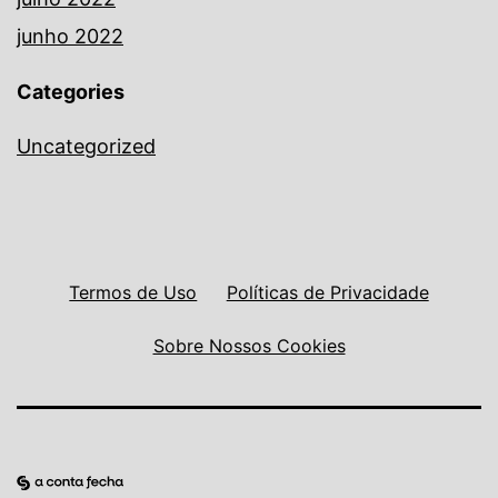
junho 2022
Categories
Uncategorized
Termos de Uso
Políticas de Privacidade
Sobre Nossos Cookies