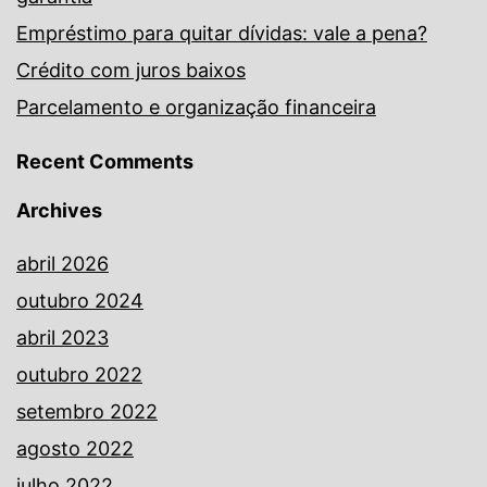
Empréstimo para quitar dívidas: vale a pena?
Crédito com juros baixos
Parcelamento e organização financeira
Recent Comments
Archives
abril 2026
outubro 2024
abril 2023
outubro 2022
setembro 2022
agosto 2022
julho 2022